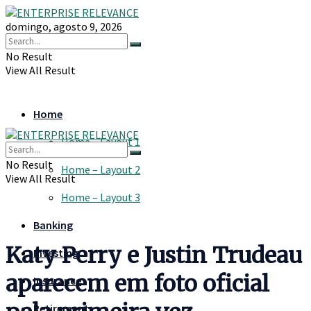
domingo, agosto 9, 2026
No Result
View All Result
Home
Home – Layout 1
No Result
Home – Layout 2
View All Result
Home – Layout 3
Banking
Katy Perry e Justin Trudeau
Investing
aparecem em foto oficial
Insurance
Retirement