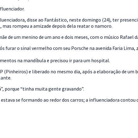
fluenciador.
nfluenciadora, disse ao Fantástico, neste domingo (24), ter prese
al, mas rompeu a amizade depois dela reatar o namoro.
mãe de um menino de um ano e dois meses, com o músico Rafael d
pós furar o sinal vermelho com seu Porsche na avenida Faria Lima, 
imentos na mandíbula e precisou ir para um hospital.
 (Pinheiros) e liberado no mesmo dia, após a elaboração de um bo
lante.
fá”, porque “tinha muita gente gravando”.
 estava se formando ao redor dos carros; a influenciadora contou 