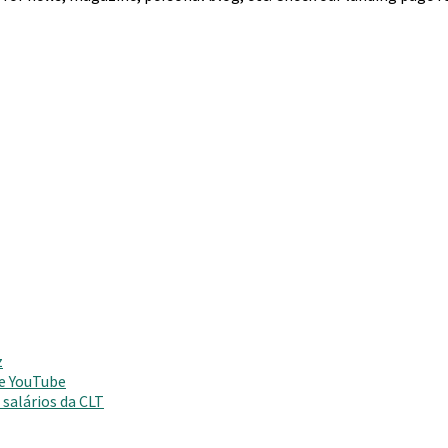
z
 e YouTube
salários da CLT