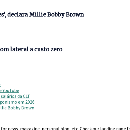
s', declara Millie Bobby Brown
om lateral a custo zero
z
 e YouTube
salários da CLT
agonismo em 2026
Millie Bobby Brown
r news, magazine, personal blog, etc. Check our landing page for