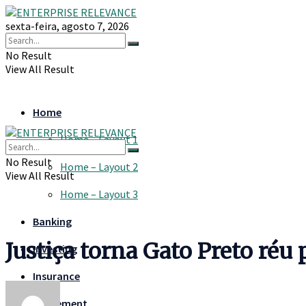
sexta-feira, agosto 7, 2026
No Result
View All Result
Home
Home – Layout 1
No Result
Home – Layout 2
View All Result
Home – Layout 3
Banking
Justiça torna Gato Preto réu
Investing
Insurance
Retirement