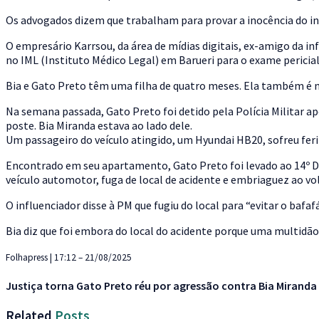
Os advogados dizem que trabalham para provar a inocência do in
O empresário Karrsou, da área de mídias digitais, ex-amigo da i
no IML (Instituto Médico Legal) em Barueri para o exame perici
Bia e Gato Preto têm uma filha de quatro meses. Ela também é 
Na semana passada, Gato Preto foi detido pela Polícia Militar a
poste. Bia Miranda estava ao lado dele.
Um passageiro do veículo atingido, um Hyundai HB20, sofreu fer
Encontrado em seu apartamento, Gato Preto foi levado ao 14º DP
veículo automotor, fuga de local de acidente e embriaguez ao vo
O influenciador disse à PM que fugiu do local para “evitar o bafa
Bia diz que foi embora do local do acidente porque uma multidão
Folhapress | 17:12 – 21/08/2025
Justiça torna Gato Preto réu por agressão contra Bia Miranda
Related
Posts