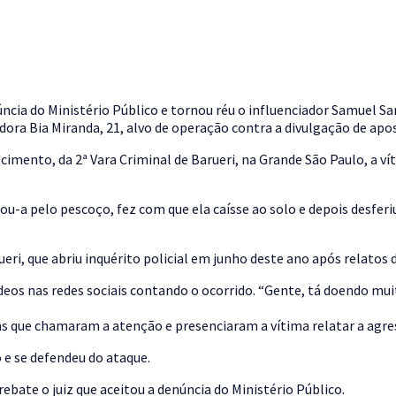
ncia do Ministério Público e tornou réu o influenciador Samuel S
ra Bia Miranda, 21, alvo de operação contra a divulgação de apos
scimento, da 2ª Vara Criminal de Barueri, na Grande São Paulo, a v
u-a pelo pescoço, fez com que ela caísse ao solo e depois desferiu
eri, que abriu inquérito policial em junho deste ano após relatos d
os nas redes sociais contando o ocorrido. “Gente, tá doendo muito
ns que chamaram a atenção e presenciaram a vítima relatar a agre
e se defendeu do ataque.
rebate o juiz que aceitou a denúncia do Ministério Público.