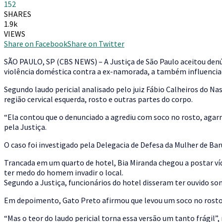
152
SHARES
1.9k
VIEWS
Share on Facebook
Share on Twitter
S
ÃO PAULO, SP (CBS NEWS) – A Justiça de São Paulo aceitou denú
violência doméstica contra a ex-namorada, a também influenciado
Segundo laudo pericial analisado pelo juiz Fábio Calheiros do Na
região cervical esquerda, rosto e outras partes do corpo.
“Ela contou que o denunciado a agrediu com soco no rosto, agarro
pela Justiça.
O caso foi investigado pela Delegacia de Defesa da Mulher de Baru
Trancada em um quarto de hotel, Bia Miranda chegou a postar víde
ter medo do homem invadir o local.
Segundo a Justiça, funcionários do hotel disseram ter ouvido so
Em depoimento, Gato Preto afirmou que levou um soco no rosto 
“Mas o teor do laudo pericial torna essa versão um tanto frágil”, 