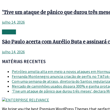
'Tive um ataque de pânico que durou três mese
julho 14, 2026
Banking
São Paulo acerta com Aurélio Buta e assinará c
julho 14, 2026
MATÉRIAS RECENTES
Petróleo amplia alta em meio a novos ataques em Hormu
Fernanda Montenegro anuncia criação de perfis no TikTok
Com uma semana de atraso, diretoria do Santos regulariza 
Mercado de caminhões usados dispara 300% e ganha prot
'Tive um ataque de pânico que durou três meses', declara 
We bring you the best Premium WordPress Themes that perfect fo