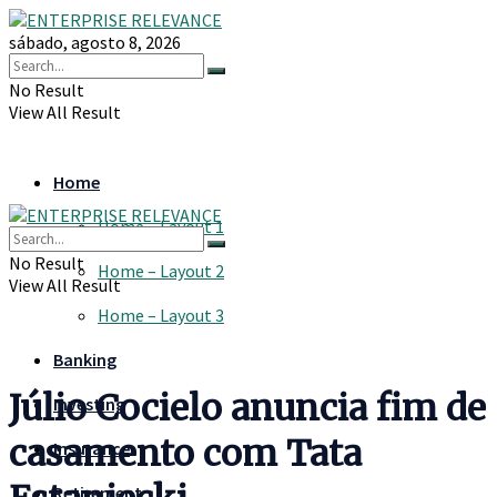
sábado, agosto 8, 2026
No Result
View All Result
Home
Home – Layout 1
No Result
Home – Layout 2
View All Result
Home – Layout 3
Banking
Júlio Cocielo anuncia fim de
Investing
casamento com Tata
Insurance
Retirement