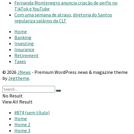
Fernanda Montenegro anuncia criação de perfis no
TikTok e YouTube
Com uma semana de atraso, diretoria do Santos
regulariza salários da CLT
Home
Banking
Investing
Insurance
Retirement
Taxes
© 2026
JNews
- Premium WordPress news & magazine theme
by
Jegtheme
.
No Result
View All Result
#874 (sem título)
Home
Home 2
Home 3