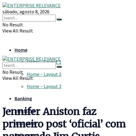
sábado, agosto 8, 2026
No Result
View All Result
Home
Home – Layout 1
No Result
Home – Layout 2
View All Result
Home – Layout 3
Banking
Jennifer Aniston faz
Investing
primeiro post ‘oficial’ com
Insurance
Retirement