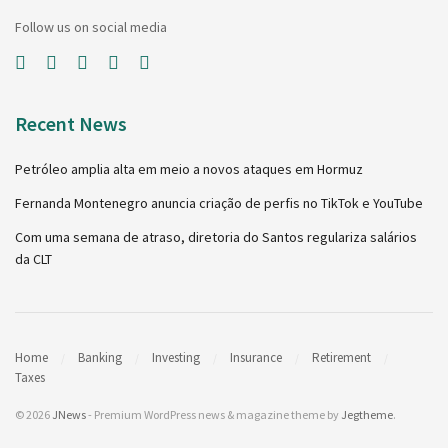
Follow us on social media
Recent News
Petróleo amplia alta em meio a novos ataques em Hormuz
Fernanda Montenegro anuncia criação de perfis no TikTok e YouTube
Com uma semana de atraso, diretoria do Santos regulariza salários
da CLT
Home
Banking
Investing
Insurance
Retirement
Taxes
© 2026
JNews
- Premium WordPress news & magazine theme by
Jegtheme
.