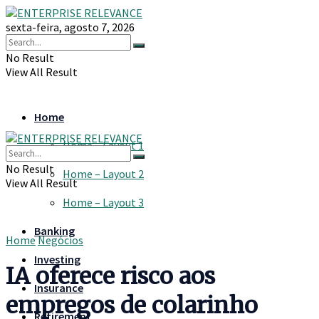
sexta-feira, agosto 7, 2026
No Result
View All Result
Home
Home – Layout 1
No Result
Home – Layout 2
View All Result
Home – Layout 3
Banking
Home
Negócios
Investing
IA oferece risco aos
Insurance
empregos de colarinho
Retirement