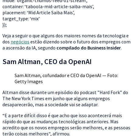
mode: ‘organic-thumbs-feed-01-stream’,
container: ‘taboola-mid-article-saiba-mais’,
placement: ‘Mid Article Saiba Mais’,
target_type: ‘mix’
});
Veja a seguir o que alguns dos maiores nomes da tecnologia e
dos
negócios
estão dizendo sobre o futuro dos empregos com
a ascensão da IA, segundo
compilado do Business Insider
.
Sam Altman, CEO da OpenAI
Sam Altman, cofundador e CEO da OpenAI — Foto:
Getty Images
Altman disse durante um episódio do podcast ”Hard Fork” do
The New York Times em junho que alguns empregos
desaparecerão, mas a sociedade vai se adaptar.
“E a parte difícil disso é que acho que isso acontecerá mais
rápido do que as mudanças tecnológicas anteriores. Mas
acredito que os novos empregos serão melhores, e as pessoas
terão coisas melhores“, afirmou.