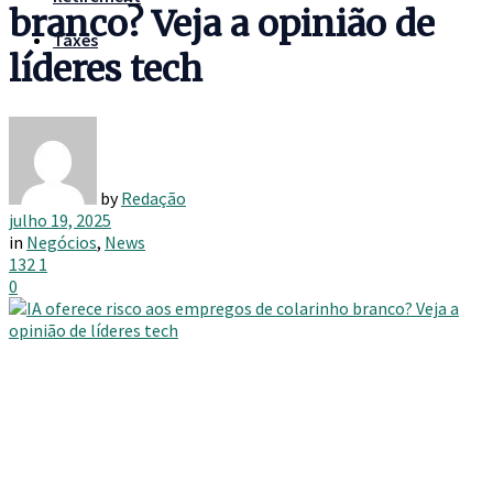
branco? Veja a opinião de
Taxes
líderes tech
by
Redação
julho 19, 2025
in
Negócios
,
News
132
1
0