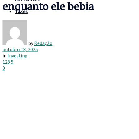
enquanto ele bebia
Taxes
by
Redação
outubro 18, 2025
in
Investing
128
5
0