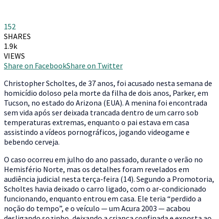
152
SHARES
1.9k
VIEWS
Share on Facebook
Share on Twitter
C
hristopher Scholtes, de 37 anos, foi acusado nesta semana de
homicídio doloso pela morte da filha de dois anos, Parker, em
Tucson, no estado do Arizona (EUA). A menina foi encontrada
sem vida após ser deixada trancada dentro de um carro sob
temperaturas extremas, enquanto o pai estava em casa
assistindo a vídeos pornográficos, jogando videogame e
bebendo cerveja.
O caso ocorreu em julho do ano passado, durante o verão no
Hemisfério Norte, mas os detalhes foram revelados em
audiência judicial nesta terça-feira (14). Segundo a Promotoria,
Scholtes havia deixado o carro ligado, com o ar-condicionado
funcionando, enquanto entrou em casa. Ele teria “perdido a
noção do tempo”, e o veículo — um Acura 2003 — acabou
desligando sozinho, deixando a criança confinada e exposta ao