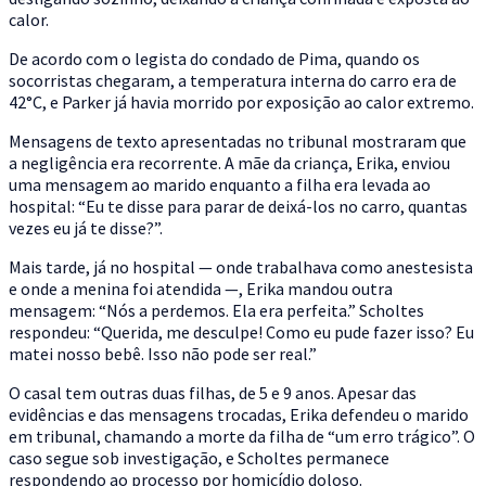
calor.
De acordo com o legista do condado de Pima, quando os
socorristas chegaram, a temperatura interna do carro era de
42°C, e Parker já havia morrido por exposição ao calor extremo.
Mensagens de texto apresentadas no tribunal mostraram que
a negligência era recorrente. A mãe da criança, Erika, enviou
uma mensagem ao marido enquanto a filha era levada ao
hospital: “Eu te disse para parar de deixá-los no carro, quantas
vezes eu já te disse?”.
Mais tarde, já no hospital — onde trabalhava como anestesista
e onde a menina foi atendida —, Erika mandou outra
mensagem: “Nós a perdemos. Ela era perfeita.” Scholtes
respondeu: “Querida, me desculpe! Como eu pude fazer isso? Eu
matei nosso bebê. Isso não pode ser real.”
O casal tem outras duas filhas, de 5 e 9 anos. Apesar das
evidências e das mensagens trocadas, Erika defendeu o marido
em tribunal, chamando a morte da filha de “um erro trágico”. O
caso segue sob investigação, e Scholtes permanece
respondendo ao processo por homicídio doloso.