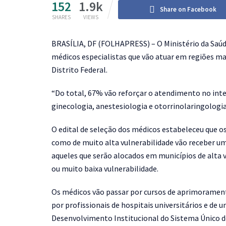
152
1.9k
Share on Facebook
SHARES
VIEWS
B
RASÍLIA, DF (FOLHAPRESS) – O Ministério da Saúd
médicos especialistas que vão atuar em regiões mai
Distrito Federal.
“Do total, 67% vão reforçar o atendimento no inter
ginecologia, anestesiologia e otorrinolaringologia
O edital de seleção dos médicos estabeleceu que os
como de muito alta vulnerabilidade vão receber uma
aqueles que serão alocados em municípios de alta v
ou muito baixa vulnerabilidade.
Os médicos vão passar por cursos de aprimoramen
por profissionais de hospitais universitários e de 
Desenvolvimento Institucional do Sistema Único de