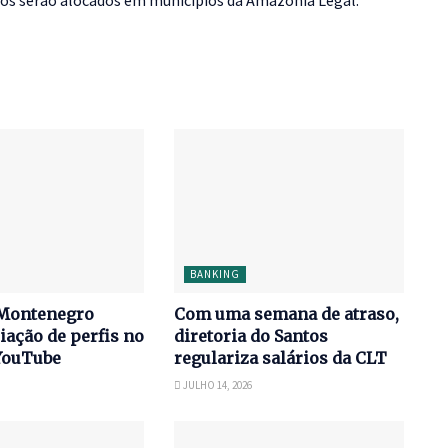
cos serão alocados em municípios da Amazônia Legal.
BANKING
Montenegro
Com uma semana de atraso,
iação de perfis no
diretoria do Santos
YouTube
regulariza salários da CLT
JULHO 14, 2026