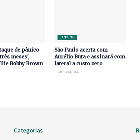
BANKING
taque de pânico
São Paulo acerta com
três meses',
Aurélio Buta e assinará com
llie Bobby Brown
lateral a custo zero
JULHO 14, 2026
Categorias
R