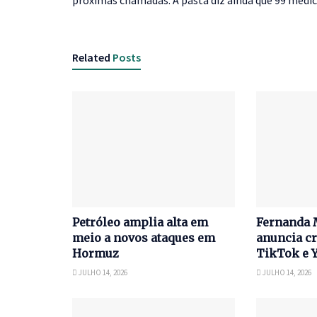
próximas chamadas. A pasta diz ainda que 99 médi
Related
Posts
Petróleo amplia alta em
Fernanda 
meio a novos ataques em
anuncia cr
Hormuz
TikTok e 
JULHO 14, 2026
JULHO 14, 2026