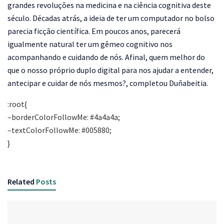
grandes revoluções na medicina e na ciência cognitiva deste
século. Décadas atrás, a ideia de ter um computador no bolso
parecia ficção científica. Em poucos anos, parecerá
igualmente natural ter um gêmeo cognitivo nos
acompanhando e cuidando de nós. Afinal, quem melhor do
que o nosso próprio duplo digital para nos ajudar a entender,
antecipar e cuidar de nós mesmos?, completou Duñabeitia.
:root{
–borderColorFollowMe: #4a4a4a;
–textColorFollowMe: #005880;
}
Related
Posts