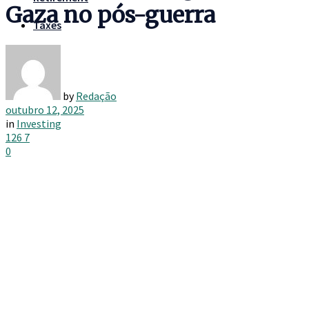
Gaza no pós-guerra
Taxes
by
Redação
outubro 12, 2025
in
Investing
126
7
0