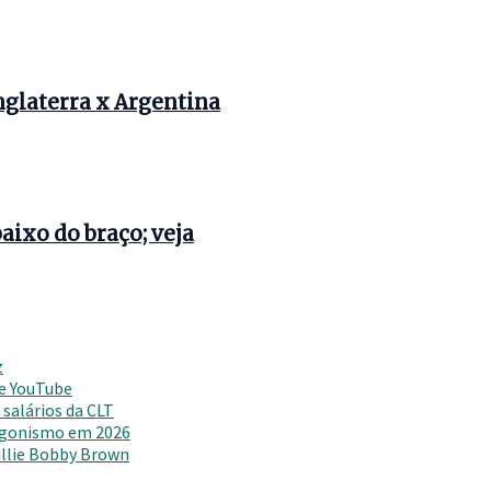
Inglaterra x Argentina
ixo do braço; veja
z
 e YouTube
salários da CLT
agonismo em 2026
Millie Bobby Brown