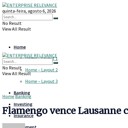
quinta-feira, agosto 6, 2026
No Result
View All Result
Home
Home – Layout 1
No Result
Home – Layout 2
View All Result
Home – Layout 3
Banking
Home
Banking
Investing
Flamengo vence Lausanne c
Insurance
Retirement