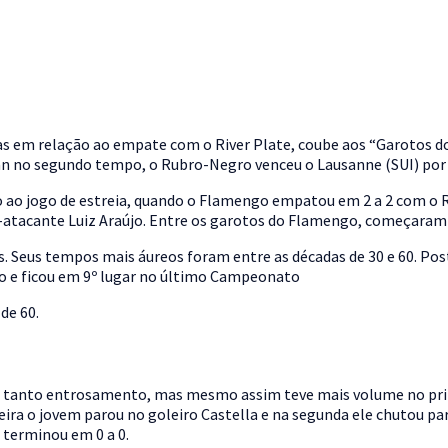
m relação ao empate com o River Plate, coube aos “Garotos do 
an no segundo tempo, o Rubro-Negro venceu o Lausanne (SUI) por 2
ao jogo de estreia, quando o Flamengo empatou em 2 a 2 com o R
a-atacante Luiz Araújo. Entre os garotos do Flamengo, começaram a
. Seus tempos mais áureos foram entre as décadas de 30 e 60. Pos
são e ficou em 9º lugar no último Campeonato
de 60.
 tanto entrosamento, mas mesmo assim teve mais volume no prime
ira o jovem parou no goleiro Castella e na segunda ele chutou par
l terminou em 0 a 0.