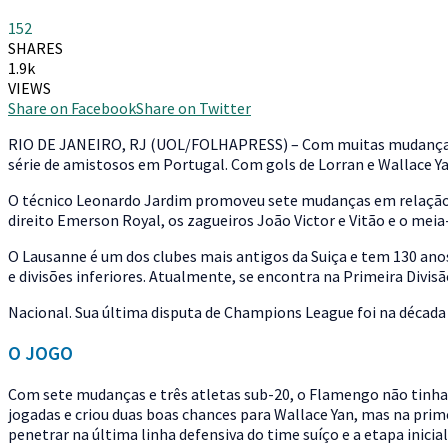
152
SHARES
1.9k
VIEWS
Share on Facebook
Share on Twitter
R
IO DE JANEIRO, RJ (UOL/FOLHAPRESS) – Com muitas mudanças e
série de amistosos em Portugal. Com gols de Lorran e Wallace Y
O técnico Leonardo Jardim promoveu sete mudanças em relação 
direito Emerson Royal, os zagueiros João Victor e Vitão e o mei
O Lausanne é um dos clubes mais antigos da Suiça e tem 130 anos
e divisões inferiores. Atualmente, se encontra na Primeira Divi
Nacional. Sua última disputa de Champions League foi na década 
O JOGO
Com sete mudanças e três atletas sub-20, o Flamengo não tinha
jogadas e criou duas boas chances para Wallace Yan, mas na prime
penetrar na última linha defensiva do time suíço e a etapa inicia