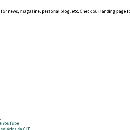
r news, magazine, personal blog, etc. Check our landing page for
z
 e YouTube
salários da CLT