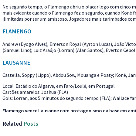
No segundo tempo, o Flamengo abriu o placar logo com cinco minut
mais evidente quando o Flamengo fez o segundo, quando Koné foi
ilimitadas por ser um amistoso. Jogadores mais tarimbados com
FLAMENGO
Andrew (Dyogo Alves), Emerson Royal (Ayrton Lucas), João Victor
(Samuel Lino); Luiz Araújo (Lorran) (Alan Santos), Everton Cebo
LAUSANNE
Castella, Soppy (Lippo), Abdou Sow, Mouanga e Poaty; Koné, Jami
Local: Estádio do Algarve, em Faro/Loulé, em Portugal
Cartões amarelos: Joshua (FLA)
Gols: Lorran, aos 5 minutos do segundo tempo (FLA); Wallace Y
Flamengo vence Lausanne com protagonismo da base em ami
Related
Posts