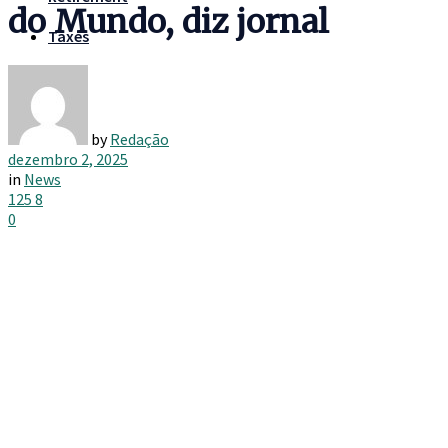
do Mundo, diz jornal
Taxes
by
Redação
dezembro 2, 2025
in
News
125
8
0