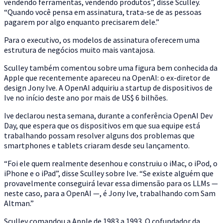
vendendo ferramentas, vendendo produtos”, disse Sculley.
“Quando você pensa em assinatura, trata-se de as pessoas
pagarem por algo enquanto precisarem dele.”
Para o executivo, os modelos de assinatura oferecem uma
estrutura de negócios muito mais vantajosa.
Sculley também comentou sobre uma figura bem conhecida da
Apple que recentemente apareceu na OpenAI: o ex-diretor de
design Jony Ive. A OpenAI adquiriu a startup de dispositivos de
Ive no início deste ano por mais de US$ 6 bilhões.
Ive declarou nesta semana, durante a conferência OpenAI Dev
Day, que espera que os dispositivos em que sua equipe está
trabalhando possam resolver alguns dos problemas que
smartphones e tablets criaram desde seu lançamento.
“Foi ele quem realmente desenhou e construiu o iMac, o iPod, o
iPhone e o iPad”, disse Sculley sobre Ive. “Se existe alguém que
provavelmente conseguirá levar essa dimensão para os LLMs —
neste caso, para a OpenAI —, é Jony Ive, trabalhando com Sam
Altman.”
Sculley comandou a Apple de 1983 a 1993. O cofundador da