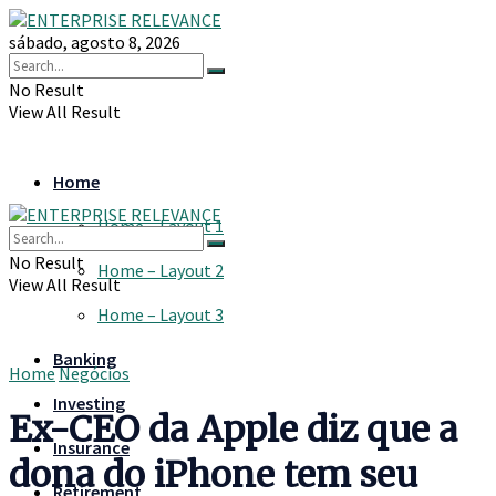
sábado, agosto 8, 2026
No Result
View All Result
Home
Home – Layout 1
No Result
Home – Layout 2
View All Result
Home – Layout 3
Banking
Home
Negócios
Investing
Ex-CEO da Apple diz que a
Insurance
dona do iPhone tem seu
Retirement