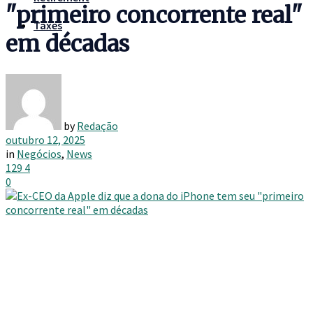
"primeiro concorrente real"
Taxes
em décadas
by
Redação
outubro 12, 2025
in
Negócios
,
News
129
4
0