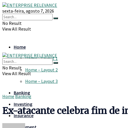
sexta-feira, agosto 7, 2026
No Result
View All Result
Home
Home – Layout 1
No Result
Home – Layout 2
View All Result
Home – Layout 3
Banking
Home
Banking
Investing
Ex-atacante celebra fim de i
Insurance
Retirement