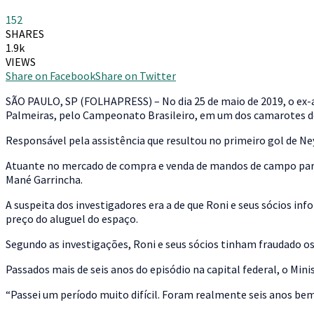
152
SHARES
1.9k
VIEWS
Share on Facebook
Share on Twitter
S
ÃO PAULO, SP (FOLHAPRESS) – No dia 25 de maio de 2019, o ex-
Palmeiras, pelo Campeonato Brasileiro, em um dos camarotes do 
Responsável pela assistência que resultou no primeiro gol de Ne
Atuante no mercado de compra e venda de mandos de campo para l
Mané Garrincha.
A suspeita dos investigadores era a de que Roni e seus sócios i
preço do aluguel do espaço.
Segundo as investigações, Roni e seus sócios tinham fraudado os
Passados mais de seis anos do episódio na capital federal, o Mini
“Passei um período muito difícil. Foram realmente seis anos be