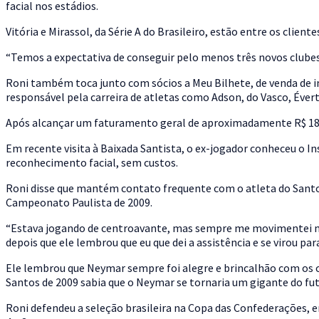
facial nos estádios.
Vitória e Mirassol, da Série A do Brasileiro, estão entre os clie
“Temos a expectativa de conseguir pelo menos três novos clubes
Roni também toca junto com sócios a Meu Bilhete, de venda de in
responsável pela carreira de atletas como Adson, do Vasco, Éverto
Após alcançar um faturamento geral de aproximadamente R$ 18 
Em recente visita à Baixada Santista, o ex-jogador conheceu o In
reconhecimento facial, sem custos.
Roni disse que mantém contato frequente com o atleta do Santos
Campeonato Paulista de 2009.
“Estava jogando de centroavante, mas sempre me movimentei mui
depois que ele lembrou que eu que dei a assistência e se virou pa
Ele lembrou que Neymar sempre foi alegre e brincalhão com os 
Santos de 2009 sabia que o Neymar se tornaria um gigante do fute
Roni defendeu a seleção brasileira na Copa das Confederações, e