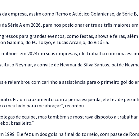
ntes da empresa, assim como Remo e Atlético Goianiense, da Série B,
 da Série A em 2026, para nos posicionar entre as três maiores em
gressos para grandes eventos, como festas, shows e feiras, além 
n Galdino, do FC Tokyo, e Lucas Arcanjo, do Vitória.
milhões em 2024 em suas empresas, ele trabalha com uma estimat
stituto Neymar, a convite de Neymar da Silva Santos, pai de Neyma
 e relembrou com carinho a assistência para o primeiro gol do en
to. Fiz um cruzamento com a perna esquerda, ele fez de peixinho
ra o meu lado para me abraçar”, recordou.
colegas de equipe, mas também se mostrava disposto a trabalhar e
bol brasileiro.”
m 1999. Ele fez um dos gols na final do torneio, com passe de Ro