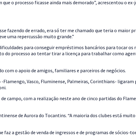
 que o processo ficasse ainda mais demorado”, acrescentou o ex-
sse fazendo de errado, era só ter me chamado que teria o maior pr
ve uma repercussão muito grande.”
dificuldades para conseguir empréstimos bancários para tocar os 
to do processo ao tentar tirar a licença para trabalhar como age
o com o apoio de amigos, familiares e parceiros de negócios.
io -Flamengo, Vasco, Fluminense, Palmeiras, Corinthians- liga
ni.
de campo, com a realização neste ano de cinco partidas do Flam
antinense de Aurora do Tocantins. “A maioria dos clubes está muit
ue faz a gestão de venda de ingressos e de programas de sócios-