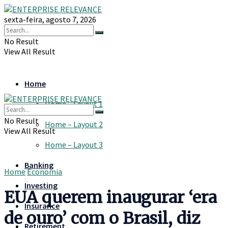
sexta-feira, agosto 7, 2026
No Result
View All Result
Home
Home – Layout 1
No Result
Home – Layout 2
View All Result
Home – Layout 3
Banking
Home
Economia
Investing
EUA querem inaugurar ‘era
Insurance
de ouro’ com o Brasil, diz
Retirement