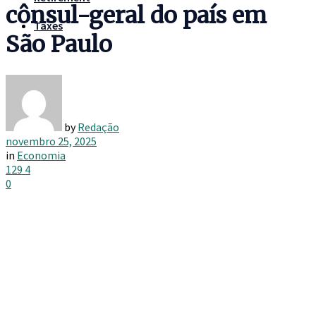
cônsul-geral do país em
Taxes
São Paulo
by
Redação
novembro 25, 2025
in
Economia
129
4
0