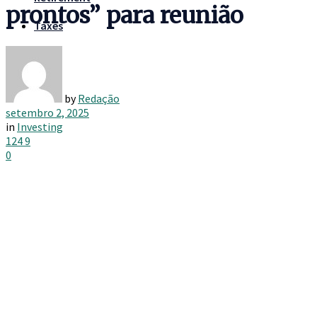
prontos” para reunião
Taxes
by
Redação
setembro 2, 2025
in
Investing
124
9
0