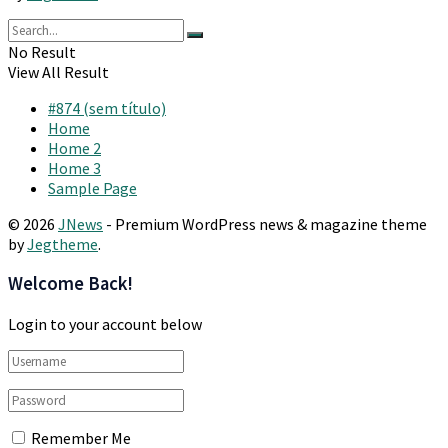
No Result
View All Result
#874 (sem título)
Home
Home 2
Home 3
Sample Page
© 2026
JNews
- Premium WordPress news & magazine theme
by
Jegtheme
.
Welcome Back!
Login to your account below
Remember Me