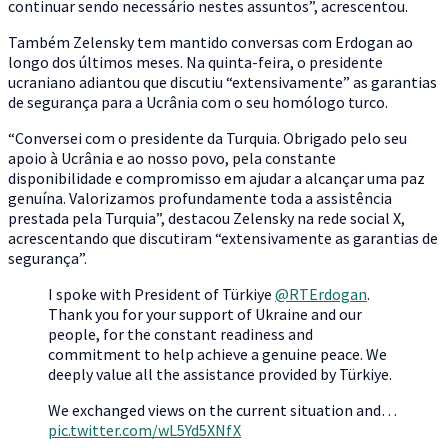
continuar sendo necessário nestes assuntos”, acrescentou.
Também Zelensky tem mantido conversas com Erdogan ao
longo dos últimos meses. Na quinta-feira, o presidente
ucraniano adiantou que discutiu “extensivamente” as garantias
de segurança para a Ucrânia com o seu homólogo turco.
“Conversei com o presidente da Turquia. Obrigado pelo seu
apoio à Ucrânia e ao nosso povo, pela constante
disponibilidade e compromisso em ajudar a alcançar uma paz
genuína. Valorizamos profundamente toda a assistência
prestada pela Turquia”, destacou Zelensky na rede social X,
acrescentando que discutiram “extensivamente as garantias de
segurança”.
I spoke with President of Türkiye
@RTErdogan
.
Thank you for your support of Ukraine and our
people, for the constant readiness and
commitment to help achieve a genuine peace. We
deeply value all the assistance provided by Türkiye.
We exchanged views on the current situation and…
pic.twitter.com/wL5Yd5XNfX