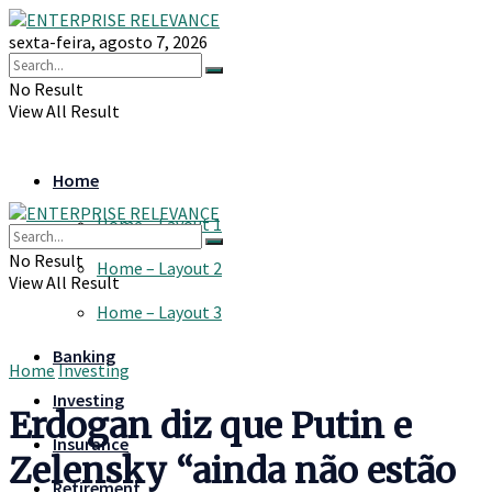
sexta-feira, agosto 7, 2026
No Result
View All Result
Home
Home – Layout 1
No Result
Home – Layout 2
View All Result
Home – Layout 3
Banking
Home
Investing
Investing
Erdogan diz que Putin e
Insurance
Zelensky “ainda não estão
Retirement