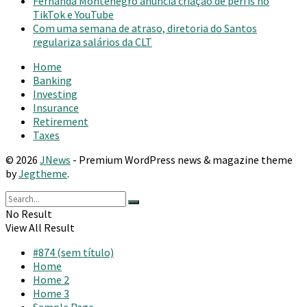
Fernanda Montenegro anuncia criação de perfis no
TikTok e YouTube
Com uma semana de atraso, diretoria do Santos
regulariza salários da CLT
Home
Banking
Investing
Insurance
Retirement
Taxes
© 2026
JNews
- Premium WordPress news & magazine theme
by
Jegtheme
.
No Result
View All Result
#874 (sem título)
Home
Home 2
Home 3
Sample Page