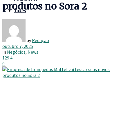
produtos no Sora 2
Taxes
by
Redação
outubro 7, 2025
in
Negócios
,
News
129
4
0