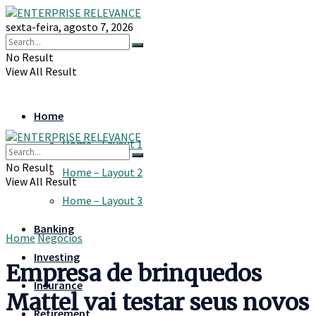
sexta-feira, agosto 7, 2026
No Result
View All Result
Home
Home – Layout 1
No Result
Home – Layout 2
View All Result
Home – Layout 3
Banking
Home
Negócios
Investing
Empresa de brinquedos
Insurance
Mattel vai testar seus novos
Retirement