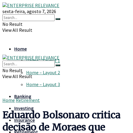
sexta-feira, agosto 7, 2026
No Result
View All Result
Home
Home – Layout 1
No Result
Home – Layout 2
View All Result
Home – Layout 3
Banking
Home
Retirement
Investing
Eduardo Bolsonaro critica
Insurance
decisão de Moraes que
Retirement