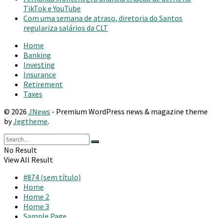
TikTok e YouTube
Com uma semana de atraso, diretoria do Santos
regulariza salários da CLT
Home
Banking
Investing
Insurance
Retirement
Taxes
© 2026
JNews
- Premium WordPress news & magazine theme
by
Jegtheme
.
No Result
View All Result
#874 (sem título)
Home
Home 2
Home 3
Sample Page