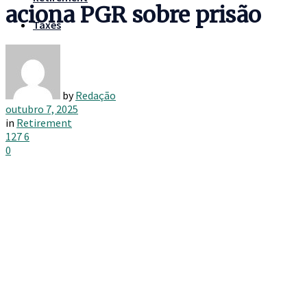
aciona PGR sobre prisão
Taxes
by
Redação
outubro 7, 2025
in
Retirement
127
6
0