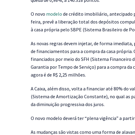
queda de 0,98%, a 140.318 pontos.
O novo
modelo
de crédito imobiliário, antecipado 
feira, prevê a liberação total dos depósitos comp
à casa própria pelo SBPE (Sistema Brasileiro de 
As novas regras devem injetar, de forma imediata,
de financiamentos para a compra da casa própria.
financiados por meio do SFH (Sistema Financeiro d
Garantia por Tempo de Serviço) para a compra da ca
agora é de R$ 2,25 milhões.
A Caixa, além disso, volta a financiar até 80% do 
(Sistema de Amortização Constante), no qual as pa
da diminuição progressiva dos juros.
O novo modelo deverá ter “plena vigência” a partir 
As mudanças são vistas como uma forma de alavanc