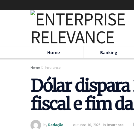
Home
Banking
Home
Insurance
Dólar dispara
fiscal e fim d
by
Redação
outubro 10, 2025
in
Insurance