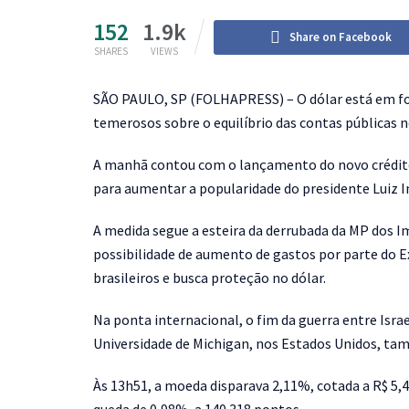
152
1.9k
Share on Facebook
SHARES
VIEWS
S
ÃO PAULO, SP (FOLHAPRESS) – O dólar está em for
temerosos sobre o equilíbrio das contas públicas n
A manhã contou com o lançamento do novo crédito 
para aumentar a popularidade do presidente Luiz Iná
A medida segue a esteira da derrubada da MP dos 
possibilidade de aumento de gastos por parte do Exe
brasileiros e busca proteção no dólar.
Na ponta internacional, o fim da guerra entre Isra
Universidade de Michigan, nos Estados Unidos, ta
Às 13h51, a moeda disparava 2,11%, cotada a R$ 5,4