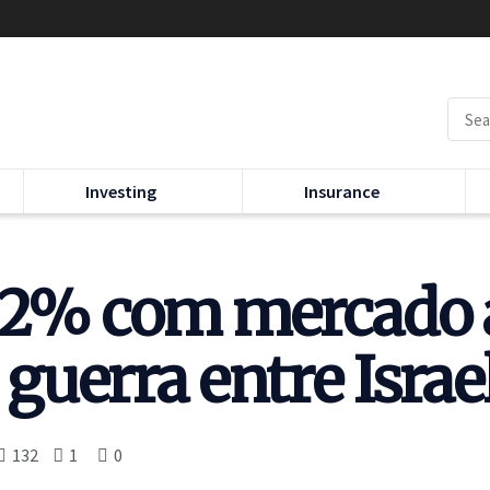
Investing
Insurance
 2% com mercado a
a guerra entre Isra
132
1
0