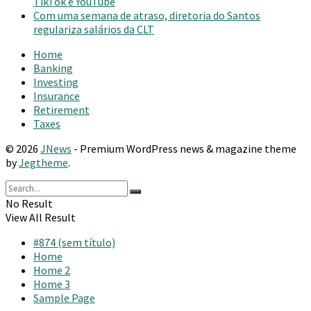
TikTok e YouTube
Com uma semana de atraso, diretoria do Santos
regulariza salários da CLT
Home
Banking
Investing
Insurance
Retirement
Taxes
© 2026
JNews
- Premium WordPress news & magazine theme
by
Jegtheme
.
No Result
View All Result
#874 (sem título)
Home
Home 2
Home 3
Sample Page