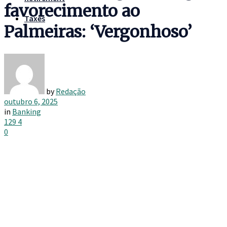
favorecimento ao
Taxes
Palmeiras: ‘Vergonhoso’
by
Redação
outubro 6, 2025
in
Banking
129
4
0