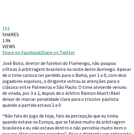
152
SHARES
1.9k
VIEWS
Share on Facebook
Share on Twitter
J
osé Boto, diretor de futebol do Flamengo, não poupou
críticas à arbitragem brasileira na noite deste domingo. Apesar
de o time carioca ter perdido para o Bahia, por 1 a 0, com dois
jogadores expulsos, o dirigente voltou as atenções para o
clássico entre Palmeiras e São Paulo. O time alviverde venceu
de virada, por 3 a 2, depois de o árbitro Ramon Abatti Abel
deixar de marcar penalidade clara para o tricolor paulista
quando a partida estava 2 a 0.
“Não falo do jogo de hoje, falo da percepção que eu tinha
quando estava na Europa, que se falava muito da arbitragem
brasileira e eu não estava dentro e não percebia muito bem o
que era. Hoje consigo perceber”, disse o dirigente em entrevista