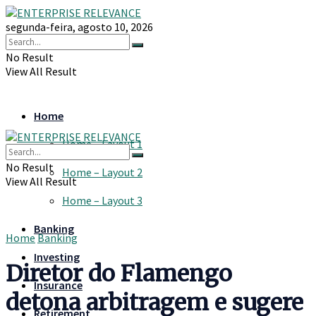
segunda-feira, agosto 10, 2026
No Result
View All Result
Home
Home – Layout 1
No Result
Home – Layout 2
View All Result
Home – Layout 3
Banking
Home
Banking
Investing
Diretor do Flamengo
Insurance
detona arbitragem e sugere
Retirement