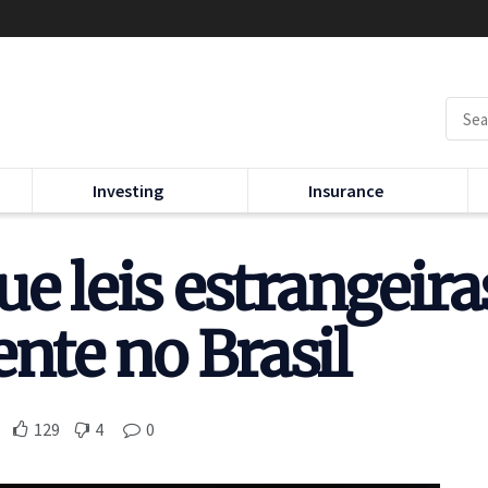
Investing
Insurance
ue leis estrangeir
nte no Brasil
129
4
0