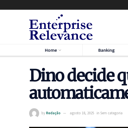
Home
Banking
Dino decide q
automaticame
by
Redação
agosto 18, 2025
in
Sem categoria