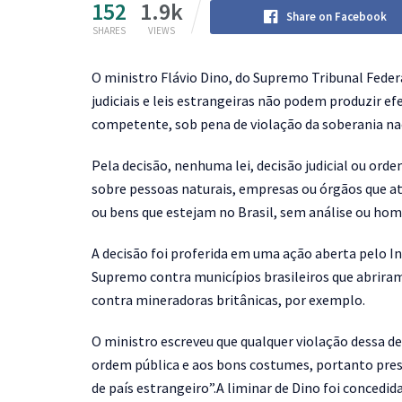
152
1.9k
Share on Facebook
SHARES
VIEWS
O
ministro Flávio Dino, do Supremo Tribunal Federa
judiciais e leis estrangeiras não podem produzir ef
competente, sob pena de violação da soberania na
Pela decisão, nenhuma lei, decisão judicial ou ord
sobre pessoas naturais, empresas ou órgãos que a
ou bens que estejam no Brasil, sem análise ou hom
A decisão foi proferida em uma ação aberta pelo In
Supremo contra municípios brasileiros que abrira
contra mineradoras britânicas, por exemplo.
O ministro escreveu que qualquer violação dessa d
ordem pública e aos bons costumes, portanto presu
de país estrangeiro”.A liminar de Dino foi conced