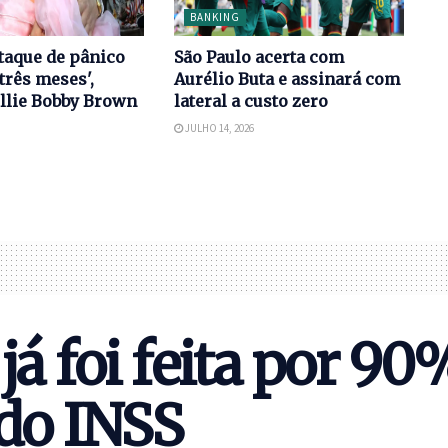
BANKING
taque de pânico
São Paulo acerta com
três meses',
Aurélio Buta e assinará com
llie Bobby Brown
lateral a custo zero
JULHO 14, 2026
já foi feita por 90
 do INSS