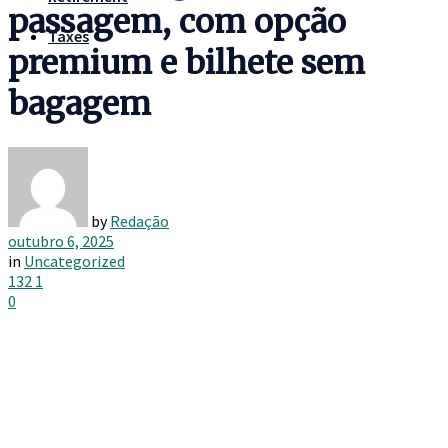
passagem, com opção
Taxes
premium e bilhete sem
bagagem
by
Redação
outubro 6, 2025
in
Uncategorized
132
1
0