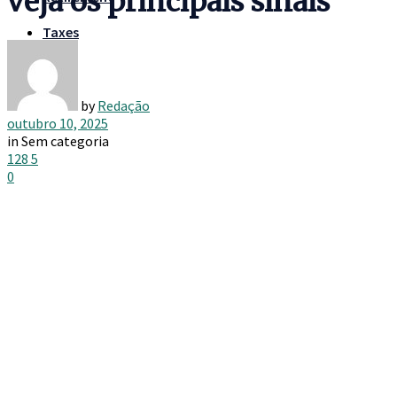
veja os principais sinais
Taxes
by
Redação
outubro 10, 2025
in
Sem categoria
128
5
0