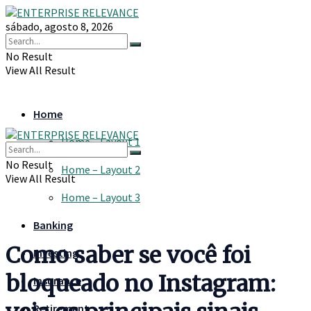
sábado, agosto 8, 2026
No Result
View All Result
Home
Home – Layout 1
No Result
Home – Layout 2
View All Result
Home – Layout 3
Banking
Como saber se você foi
Investing
bloqueado no Instagram:
Insurance
Retirement