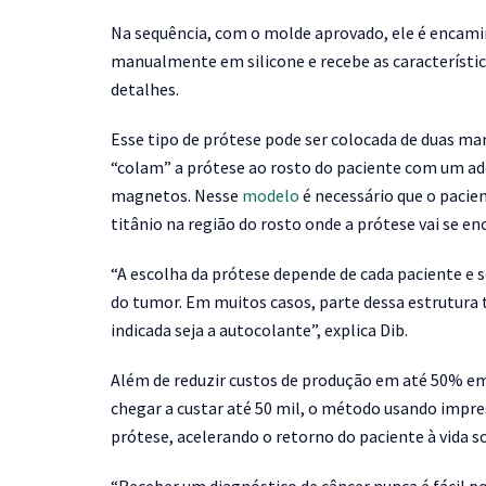
Na sequência, com o molde aprovado, ele é encamin
manualmente em silicone e recebe as característica
detalhes.
Esse tipo de prótese pode ser colocada de duas mane
“colam” a prótese ao rosto do paciente com um ades
magnetos. Nesse
modelo
é necessário que o pacie
titânio na região do rosto onde a prótese vai se enc
“A escolha da prótese depende de cada paciente e s
do tumor. Em muitos casos, parte dessa estrutura
indicada seja a autocolante”, explica Dib.
Além de reduzir custos de produção em até 50% 
chegar a custar até 50 mil, o método usando imp
prótese, acelerando o retorno do paciente à vida so
“Receber um diagnóstico de câncer nunca é fácil p