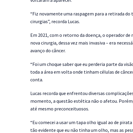
voltaram a aparecer.
“Fiz novamente uma raspagem para a retirada do tu
cirurgias”, recorda Lucas.
Em 2021, com o retorno da doença, o operador de m
nova cirurgia, dessa vez mais invasiva – era necess
avanço do câncer.
“Foi um choque saber que eu perderia parte da visã
toda a área em volta onde tinham células de cânce
conta.
Lucas recorda que enfrentou diversas complicações
momento, a questão estética não o afetou. Porém, s
até mesmo preconceituosos.
“Eu comecei a usar um tapa olho igual ao de pirat
tão evidente que eu não tinha um olho, mas as pes