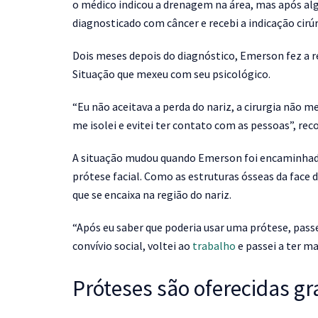
o médico indicou a drenagem na área, mas após alg
diagnosticado com câncer e recebi a indicação cirúr
Dois meses depois do diagnóstico, Emerson fez a re
Situação que mexeu com seu psicológico.
“Eu não aceitava a perda do nariz, a cirurgia não
me isolei e evitei ter contato com as pessoas”, rec
A situação mudou quando Emerson foi encaminhado 
prótese facial. Como as estruturas ósseas da face
que se encaixa na região do nariz.
“Após eu saber que poderia usar uma prótese, pass
convívio social, voltei ao
trabalho
e passei a ter ma
Próteses são oferecidas g