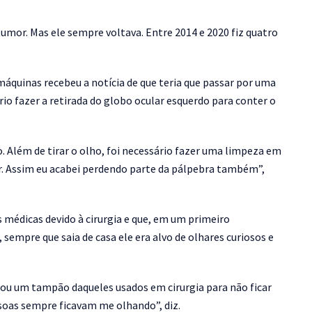
mor. Mas ele sempre voltava. Entre 2014 e 2020 fiz quatro
áquinas recebeu a notícia de que teria que passar por uma
ário fazer a retirada do globo ocular esquerdo para conter o
o. Além de tirar o olho, foi necessário fazer uma limpeza em
r. Assim eu acabei perdendo parte da pálpebra também”,
 médicas devido à cirurgia e que, em um primeiro
empre que saia de casa ele era alvo de olhares curiosos e
a ou um tampão daqueles usados em cirurgia para não ficar
soas sempre ficavam me olhando”, diz.