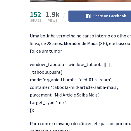
152
1.9k
Share on Facebook
SHARES
VIEWS
Uma bolinha vermelha no canto interno do olho c
Silva, de 28 anos. Morador de Mauá (SP), ele busc
foi de um tumor.
window._taboola = window._taboola || [];
_taboola.push({
mode: ‘organic-thumbs-feed-01-stream’,
container: ‘taboola-mid-article-saiba-mais’,
placement: ‘Mid Article Saiba Mais’,
target_type: ‘mix’
});
Para conter o avanço do câncer, ele passou por uma