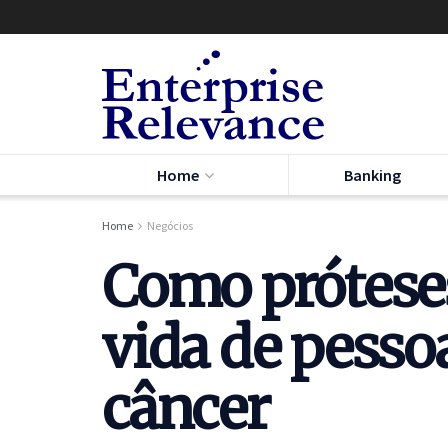
Home
Banking
Home
Negócios
Como próteses
vida de pesso
câncer