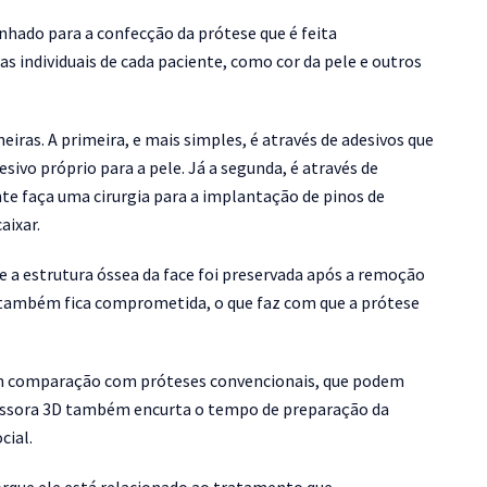
hado para a confecção da prótese que é feita
s individuais de cada paciente, como cor da pele e outros
iras. A primeira, e mais simples, é através de adesivos que
ivo próprio para a pele. Já a segunda, é através de
nte faça uma cirurgia para a implantação de pinos de
aixar.
e a estrutura óssea da face foi preservada após a remoção
 também fica comprometida, o que faz com que a prótese
em comparação com próteses convencionais, que podem
ressora 3D também encurta o tempo de preparação da
cial.
orque ele está relacionado ao tratamento que