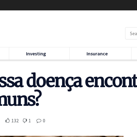
Investing
Insurance
essa doença encon
muns?
132
1
0