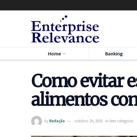
Home
Banking
Como evitar 
alimentos co
by
Redação
outubro 29, 2025
in
Sem categoria