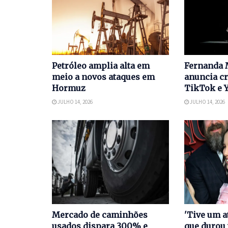
Petróleo amplia alta em
Fernanda 
meio a novos ataques em
anuncia cr
Hormuz
TikTok e 
JULHO 14, 2026
JULHO 14, 2026
Mercado de caminhões
'Tive um a
usados dispara 300% e
que durou 