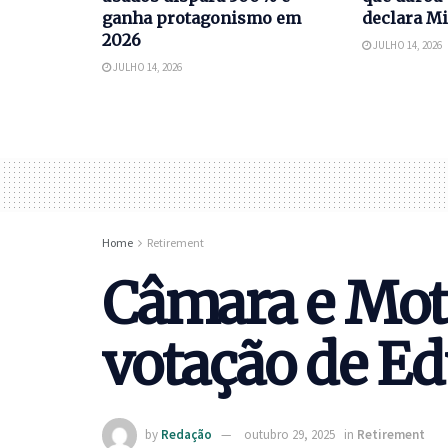
ganha protagonismo em
declara Mi
2026
JULHO 14, 2026
JULHO 14, 2026
Home
Retirement
Câmara e Mott
votação de E
by
Redação
outubro 29, 2025
in
Retirement