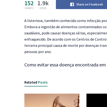
152
1.9k
Share on Facebook
SHARES
VIEWS
A
listeriose, também conhecida como infecção por l
Embora a ingestão de alimentos contaminados com 
saudáveis, pode causar doenças sérias, especialm
enfraquecido. De acordo com os Centros de Control
terceira principal causa de morte por doenças tra
pessoas por ano.
Como evitar essa doença encontrada em
Related
Posts