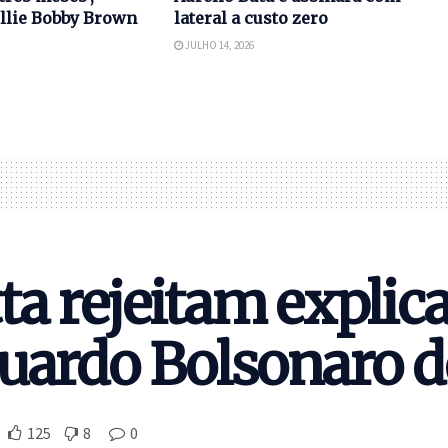
llie Bobby Brown
lateral a custo zero
JULHO 14, 2026
a rejeitam explica
duardo Bolsonaro 
125
8
0