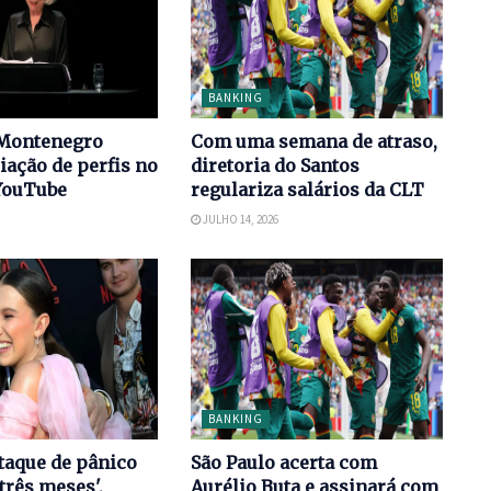
BANKING
Montenegro
Com uma semana de atraso,
iação de perfis no
diretoria do Santos
YouTube
regulariza salários da CLT
JULHO 14, 2026
BANKING
taque de pânico
São Paulo acerta com
três meses',
Aurélio Buta e assinará com