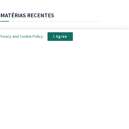
MATÉRIAS RECENTES
Petróleo amplia alta em meio a novos ataques em
Privacy and Cookie Policy
.
I Agree
Hormuz
Fernanda Montenegro anuncia criação de perfis no TikTok
e YouTube
Com uma semana de atraso, diretoria do Santos
regulariza salários da CLT
Mercado de caminhões usados dispara 300% e ganha
protagonismo em 2026
'Tive um ataque de pânico que durou três meses', declara
Millie Bobby Brown