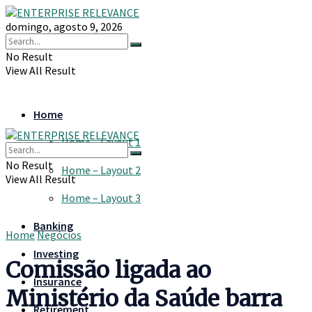
domingo, agosto 9, 2026
No Result
View All Result
Home
Home – Layout 1
No Result
Home – Layout 2
View All Result
Home – Layout 3
Banking
Home
Negócios
Investing
Comissão ligada ao
Insurance
Ministério da Saúde barra
Retirement