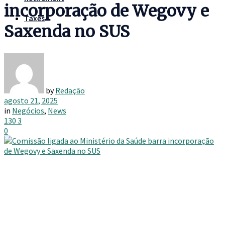
incorporação de Wegovy e
Taxes
Saxenda no SUS
by
Redação
agosto 21, 2025
in
Negócios
,
News
130
3
0