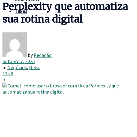
Perplexity que automatiza
Taxes
sua rotina digital
by
Redação
outubro 7, 2025
in
Negócios
,
News
125
8
0