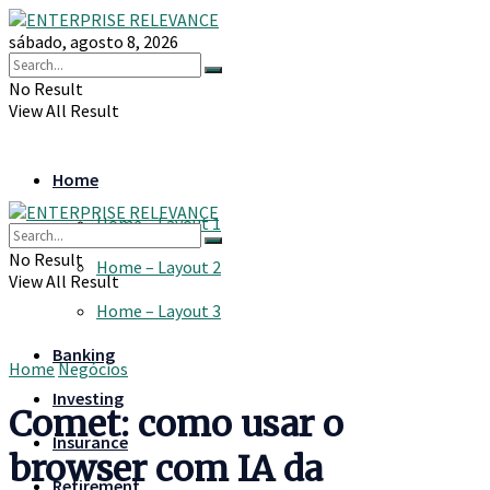
sábado, agosto 8, 2026
No Result
View All Result
Home
Home – Layout 1
No Result
Home – Layout 2
View All Result
Home – Layout 3
Banking
Home
Negócios
Investing
Comet: como usar o
Insurance
browser com IA da
Retirement