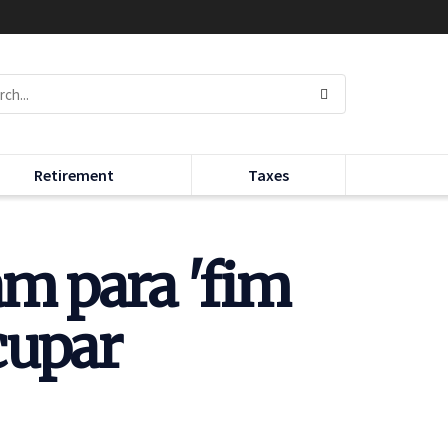
Retirement
Taxes
am para 'fim
cupar