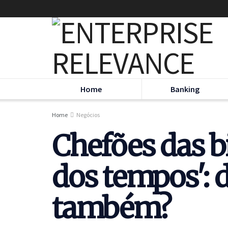
Home
Banking
Home
Negócios
Chefões das b
dos tempos':
também?