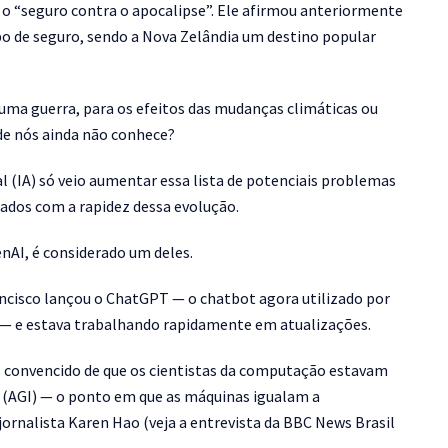
 o “seguro contra o apocalipse”. Ele afirmou anteriormente
ipo de seguro, sendo a Nova Zelândia um destino popular
uma guerra, para os efeitos das mudanças climáticas ou
de nós ainda não conhece?
al (IA) só veio aumentar essa lista de potenciais problemas
ados com a rapidez dessa evolução.
enAI, é considerado um deles.
ncisco lançou o ChatGPT — o chatbot agora utilizado por
— e estava trabalhando rapidamente em atualizações.
s convencido de que os cientistas da computação estavam
ral (AGI) — o ponto em que as máquinas igualam a
jornalista Karen Hao (veja a entrevista da BBC News Brasil