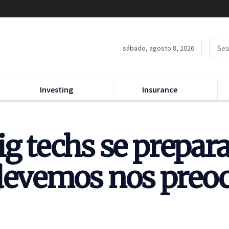
sábado, agosto 8, 2026
Investing
Insurance
ig techs se prepar
 devemos nos preo