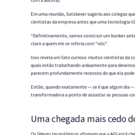
com a autora).
Em uma reunião, Sutskever sugeriu aos colegas qu
cientistas da empresa antes que uma tecnologia t
“Definitivamente, vamos construir um bunker antes
claro a quem ele se referia com “nós”.
Isso revela um fato curioso: muitos cientistas da
quais estão trabalhando arduamente para desenv
parecem profundamente receosos do que ela poderá 
Então, quando exatamente — se é que algum dia — 
transformadora a ponto de assustar as pessoas c
Uma chegada mais cedo d
Os líderes tecnológicos afirmam que a AGI está c