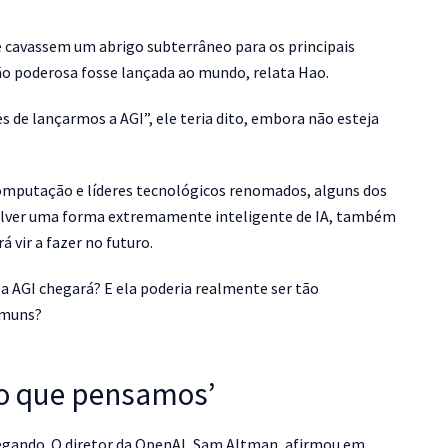
e cavassem um abrigo subterrâneo para os principais
ão poderosa fosse lançada ao mundo, relata Hao.
 de lançarmos a AGI”, ele teria dito, embora não esteja
 computação e líderes tecnológicos renomados, alguns dos
olver uma forma extremamente inteligente de IA, também
vir a fazer no futuro.
a AGI chegará? E ela poderia realmente ser tão
omuns?
o que pensamos’
hegando. O diretor da OpenAI, Sam Altman, afirmou em