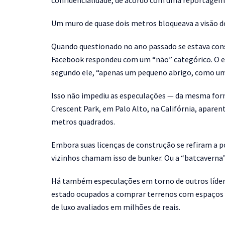
confidencialidade, de acordo com uma reportagem 
Um muro de quase dois metros bloqueava a visão do
Quando questionado no ano passado se estava cons
Facebook respondeu com um “não” categórico. O e
segundo ele, “apenas um pequeno abrigo, como um
Isso não impediu as especulações — da mesma form
Crescent Park, em Palo Alto, na Califórnia, apar
metros quadrados.
Embora suas licenças de construção se refiram a p
vizinhos chamam isso de bunker. Ou a “batcaverna”
Há também especulações em torno de outros líder
estado ocupados a comprar terrenos com espaços 
de luxo avaliados em milhões de reais.