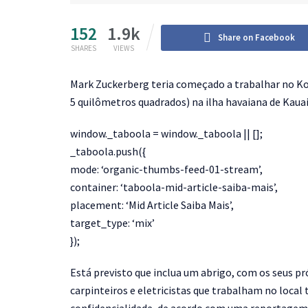
152
1.9k
Share on Facebook
SHARES
VIEWS
Mark Zuckerberg teria começado a trabalhar no Ko
5 quilômetros quadrados) na ilha havaiana de Kauai
window._taboola = window._taboola || [];
_taboola.push({
mode: ‘organic-thumbs-feed-01-stream’,
container: ‘taboola-mid-article-saiba-mais’,
placement: ‘Mid Article Saiba Mais’,
target_type: ‘mix’
});
Está previsto que inclua um abrigo, com os seus p
carpinteiros e eletricistas que trabalham no local 