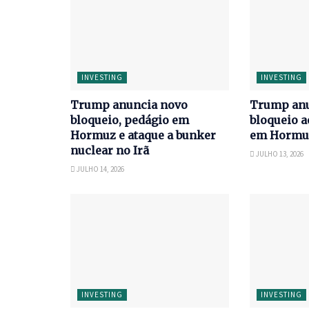
INVESTING
INVESTING
Trump anuncia novo
Trump anu
bloqueio, pedágio em
bloqueio a
Hormuz e ataque a bunker
em Hormu
nuclear no Irã
JULHO 13, 2026
JULHO 14, 2026
INVESTING
INVESTING