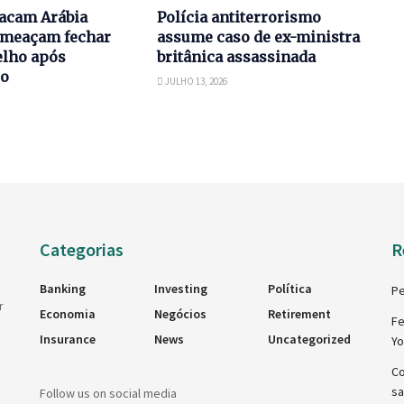
tacam Arábia
Polícia antiterrorismo
 ameaçam fechar
assume caso de ex-ministra
lho após
britânica assassinada
io
JULHO 13, 2026
Categorias
R
Banking
Investing
Política
Pe
r
Economia
Negócios
Retirement
Fe
Insurance
News
Uncategorized
Y
Co
sa
Follow us on social media