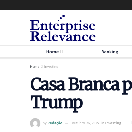
Home
Banking
Home
Investing
Casa Branca pu
Trump
by
Redação
outubro 26, 2025
in
Investing