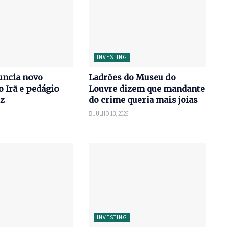
INVESTING
ncia novo
Ladrões do Museu do
o Irã e pedágio
Louvre dizem que mandante
z
do crime queria mais joias
JULHO 13, 2026
INVESTING