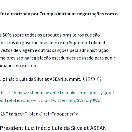
foi autorizada por Trump a iniciar as negociações com o
e 50% sobre todos os produtos brasileiros que são
nistros do governo brasileiro e do Supremo Tribunal
vistos de viagem e outras sanções pela administração
o previsto na legislação estadunidense usado para punir
umanos no exterior.
iz Inácio Lula da Silva at ASEAN summit. 🇺🇸🇧🇷
azil… I think we should be able to make some pretty good
ood relationship — I…
pic.twitter.com/SVrcCrjUWo
025
” target=”_blank” rel=”noopener”>
resident Luiz Inácio Lula da Silva at ASEAN