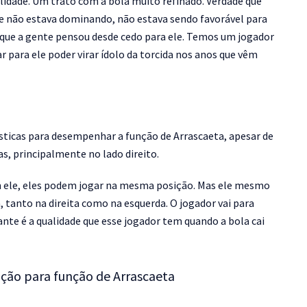
alidade. Um trato com a bola muito refinado. Verdade que
não estava dominando, não estava sendo favorável para
 que a gente pensou desde cedo para ele. Temos um jogador
 para ele poder virar ídolo da torcida nos anos que vêm
rísticas para desempenhar a função de Arrascaeta, apesar de
, principalmente no lado direito.
com ele, eles podem jogar na mesma posição. Mas ele mesmo
 tanto na direita como na esquerda. O jogador vai para
nte é a qualidade que esse jogador tem quando a bola cai
dação para função de Arrascaeta