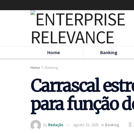
Home
Banking
Home
Banking
Carrascal estr
para função d
by
Redação
agosto 15, 2025
in
Banking