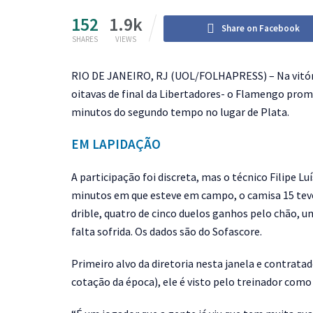
152
1.9k
Share on Facebook
SHARES
VIEWS
R
IO DE JANEIRO, RJ (UOL/FOLHAPRESS) – Na vitória 
oitavas de final da Libertadores- o Flamengo prom
minutos do segundo tempo no lugar de Plata.
EM LAPIDAÇÃO
A participação foi discreta, mas o técnico Filipe Lu
minutos em que esteve em campo, o camisa 15 teve
drible, quatro de cinco duelos ganhos pelo chão, u
falta sofrida. Os dados são do Sofascore.
Primeiro alvo da diretoria nesta janela e contrata
cotação da época), ele é visto pelo treinador como