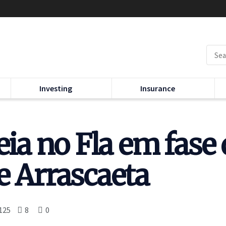
Investing
Insurance
eia no Fla em fase
e Arrascaeta
125
8
0