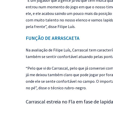
“É um jogador que a gente já viu que tem muita qu
entrou num momento do jogo em que o nosso time 
ele, e ele acabou saindo um pouco mais da posição
com muito talento no nosso elenco e vamos lapidar
pela frente”, disse Filipe Luís.
FUNÇÃO DE ARRASCAETA
Na avaliação de Filipe Luís, Carrascal tem caracte
também se sentir confortável atuando pelas pontas
“Pelo que vi do Carrascal, pelo que já conversei 
já me deixou também claro que pode jogar por fora,
onde ele se sente confortável no campo. O importa
no pé”, disse o técnico rubro-negro.
Carrascal estreia no Fla em fase de lapi