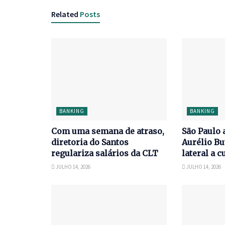
Related
Posts
BANKING
BANKING
Com uma semana de atraso,
São Paulo 
diretoria do Santos
Aurélio Bu
regulariza salários da CLT
lateral a c
JULHO 14, 2026
JULHO 14, 2026