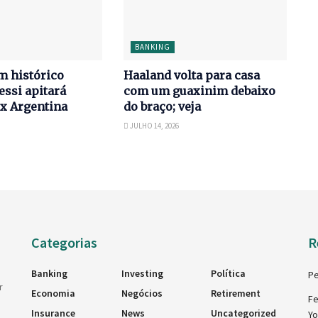
BANKING
m histórico
Haaland volta para casa
essi apitará
com um guaxinim debaixo
 x Argentina
do braço; veja
JULHO 14, 2026
Categorias
R
Banking
Investing
Política
Pe
r
Economia
Negócios
Retirement
Fe
Insurance
News
Uncategorized
Y