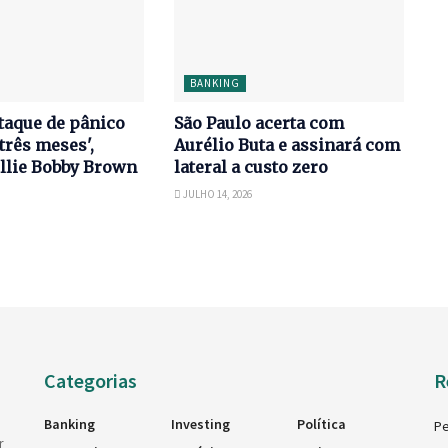
BANKING
taque de pânico
São Paulo acerta com
três meses',
Aurélio Buta e assinará com
llie Bobby Brown
lateral a custo zero
JULHO 14, 2026
Categorias
R
Banking
Investing
Política
Pe
r