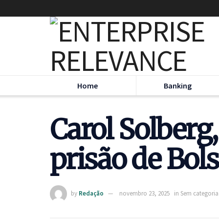
Home
Banking
Carol Solberg
prisão de Bol
by
Redação
novembro 23, 2025
in
Sem categoria