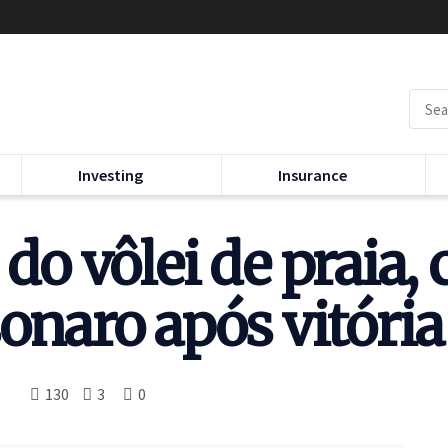
Investing
Insurance
, do vôlei de prai
sonaro após vitóri
130
3
0