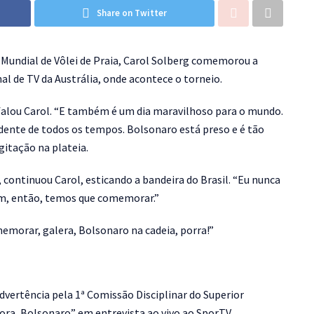
Share on Twitter
Mundial de Vôlei de Praia, Carol Solberg comemorou a
al de TV da Austrália, onde acontece o torneio.
 falou Carol. “E também é um dia maravilhoso para o mundo.
idente de todos os tempos. Bolsonaro está preso e é tão
gitação na plateia.
 continuou Carol, esticando a bandeira do Brasil. “Eu nunca
im, então, temos que comemorar.”
morar, galera, Bolsonaro na cadeia, porra!”
dvertência pela 1ª Comissão Disciplinar do Superior
fora, Bolsonaro” em entrevista ao vivo ao SporTV.