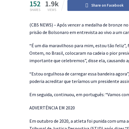
152
1.9k
Share on Facebook
SHARES
VIEWS
(
CBS NEWS) – Após vencer a medalha de bronze no 
prisão de Bolsonaro em entrevista ao vivo a um can
“É um dia maravilhoso para mim, estou tão feliz”,
Ontem, no Brasil, colocaram na cadeia o pior pres
importante que celebremos”, disse ela, causando a
“Estou orgulhosa de carregar essa bandeira agora”,
poderia acreditar que teríamos um presidente ass
Em seguida, continuou, em português: “Vamos come
ADVERTÊNCIA EM 2020
Em outubro de 2020, a atleta foi punida com uma a
Tribunal de Justiça Desportiva (STJD) após dizer “