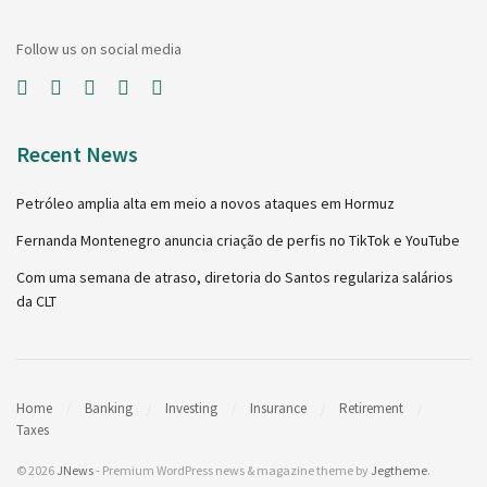
Follow us on social media
Recent News
Petróleo amplia alta em meio a novos ataques em Hormuz
Fernanda Montenegro anuncia criação de perfis no TikTok e YouTube
Com uma semana de atraso, diretoria do Santos regulariza salários
da CLT
Home
Banking
Investing
Insurance
Retirement
Taxes
© 2026
JNews
- Premium WordPress news & magazine theme by
Jegtheme
.