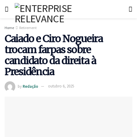
Home
Retirement
Caiado e Ciro Nogueira
trocam farpas sobre
candidato da direita à
Presidência
by
Redação
outubro 6, 2025