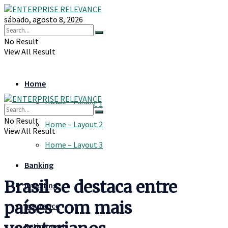
sábado, agosto 8, 2026
No Result
View All Result
Home
Home – Layout 1
No Result
Home – Layout 2
View All Result
Home – Layout 3
Banking
Brasil se destaca entre
Investing
países com mais
Insurance
Retirement