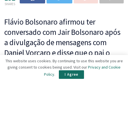
SHARES
Flávio Bolsonaro afirmou ter
conversado com Jair Bolsonaro após
a divulgação de mensagens com
Daniel Vorcaro e disse que o pai o
orientou a “ficar tranquilo e falar a
This website uses cookies. By continuing to use this website you are
giving consent to cookies being used. Visit our
Privacy and Cookie
verdade”. Senador negou
Policy
.
I Agree
irregularidades no financiamento do
filme “Dark Horse”.
(
CBS NEWS) – O senador Flávio Bolsonaro (PL-RJ), pré-
candidato à Presidência da República, afirmou nesta sexta-
feira (15) que conversou com seu pai, Jair Bolsonaro (PL), a