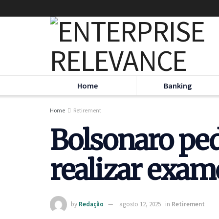
Home
Banking
Home
Retirement
Bolsonaro ped
realizar exa
by
Redação
agosto 12, 2025
in
Retirement