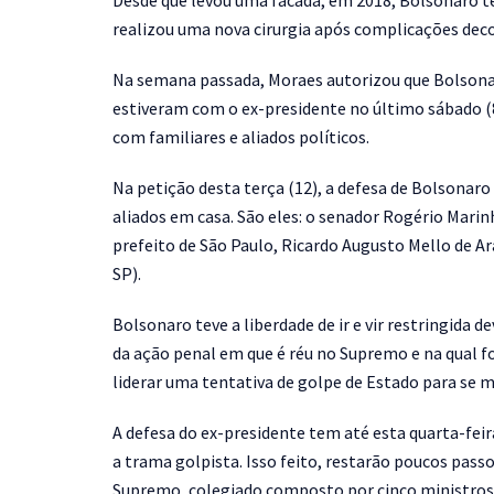
Desde que levou uma facada, em 2018, Bolsonaro t
realizou uma nova cirurgia após complicações deco
Na semana passada, Moraes autorizou que Bolsonaro
estiveram com o ex-presidente no último sábado (
com familiares e aliados políticos.
Na petição desta terça (12), a defesa de Bolsonaro 
aliados em casa. São eles: o senador Rogério Marin
prefeito de São Paulo, Ricardo Augusto Mello de 
SP).
Bolsonaro teve a liberdade de ir e vir restringida
da ação penal em que é réu no Supremo e na qual f
liderar uma tentativa de golpe de Estado para se 
A defesa do ex-presidente tem até esta quarta-feir
a trama golpista. Isso feito, restarão poucos pass
Supremo, colegiado composto por cinco ministros 