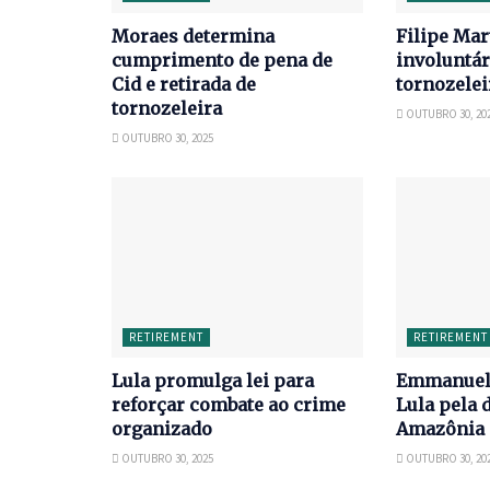
Moraes determina
Filipe Mar
cumprimento de pena de
involuntár
Cid e retirada de
tornozele
tornozeleira
OUTUBRO 30, 20
OUTUBRO 30, 2025
RETIREMENT
RETIREMENT
Lula promulga lei para
Emmanuel 
reforçar combate ao crime
Lula pela 
organizado
Amazônia
OUTUBRO 30, 2025
OUTUBRO 30, 20