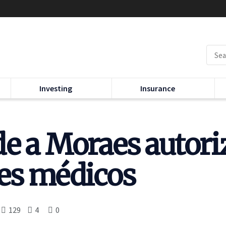
Investing
Insurance
e a Moraes autori
mes médicos
129
4
0