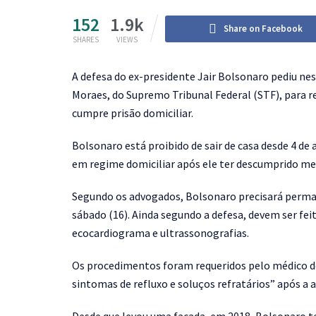
152
1.9k
Share on Facebook
SHARES
VIEWS
A
defesa do ex-presidente Jair Bolsonaro pediu nes
Moraes, do Supremo Tribunal Federal (STF), para re
cumpre prisão domiciliar.
Bolsonaro está proibido de sair de casa desde 4 de
em regime domiciliar após ele ter descumprido me
Segundo os advogados, Bolsonaro precisará permane
sábado (16). Ainda segundo a defesa, devem ser fe
ecocardiograma e ultrassonografias.
Os procedimentos foram requeridos pelo médico do
sintomas de refluxo e soluços refratários” após a