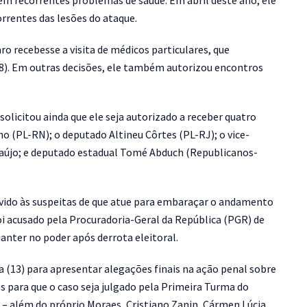
em recorrentes problemas de saúde. Em abril deste ano, ele
rrentes das lesões do ataque.
 recebesse a visita de médicos particulares, que
8). Em outras decisões, ele também autorizou encontros
solicitou ainda que ele seja autorizado a receber quatro
ho (PL-RN); o deputado Altineu Côrtes (PL-RJ); o vice-
Araújo; e deputado estadual Tomé Abduch (Republicanos-
 devido às suspeitas de que atue para embaraçar o andamento
oi acusado pela Procuradoria-Geral da República (PGR) de
manter no poder após derrota eleitoral.
a (13) para apresentar alegações finais na ação penal sobre
os para que o caso seja julgado pela Primeira Turma do
– além do próprio Moraes, Cristiano Zanin, Cármen Lúcia,