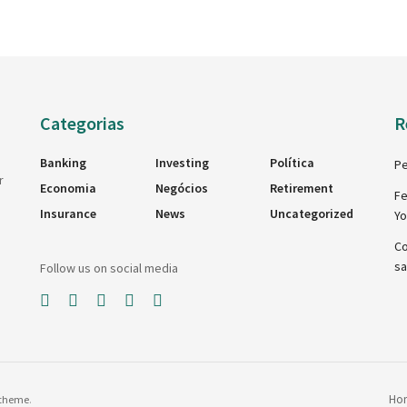
Categorias
R
Banking
Investing
Política
Pe
r
Economia
Negócios
Retirement
Fe
Insurance
News
Uncategorized
Y
Co
sa
Follow us on social media
Ho
theme
.