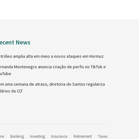
ecent News
tróleo amplia alta em meio a novos ataques em Hormuz
rnanda Montenegro anuncia criação de perfis no TikTok e
ouTube
m uma semana de atraso, diretoria do Santos regulariza
lários da CLT
me
Banking
Investing
Insurance
Retirement
Taxes