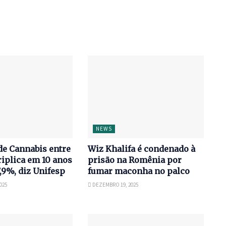
NEWS
e Cannabis entre
Wiz Khalifa é condenado à
iplica em 10 anos
prisão na Romênia por
7,9%, diz Unifesp
fumar maconha no palco
025
DEZEMBRO 19, 2025