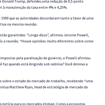
te Donald Trump, defendeu uma redução de 0,5 ponto
vel à manutenção da taxa entre 4% e 4,25%.
e 1990 que as autoridades discordaram tanto a favor de uma
itiva na mesma reunião.
stão garantidas. “Longe disso”, afirmou Jerome Powell,
pós a reunião. “Houve opiniões muito diferentes sobre como
 impostas pela paralisação do governo, e Powell afirmou
cê faz quando está dirigindo sob neblina? Você diminui a
tas sobre o estado do mercado de trabalho, recebendo “uma
pontua Matthew Ryan, head de estratégia de mercado da
 notícia para os mercados globais. Como a economia