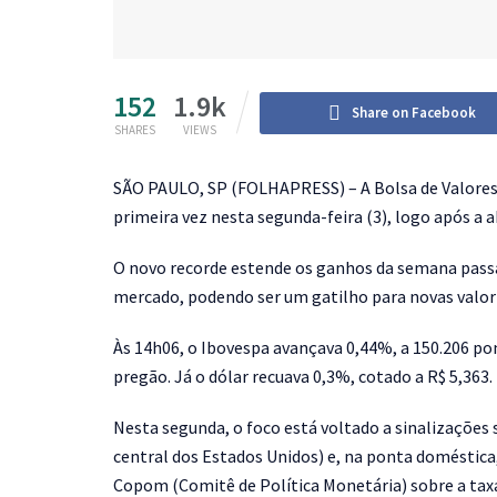
152
1.9k
Share on Facebook
SHARES
VIEWS
S
ÃO PAULO, SP (FOLHAPRESS) – A Bolsa de Valores 
primeira vez nesta segunda-feira (3), logo após a 
O novo recorde estende os ganhos da semana passa
mercado, podendo ser um gatilho para novas valor
Às 14h06, o Ibovespa avançava 0,44%, a 150.206 po
pregão. Já o dólar recuava 0,3%, cotado a R$ 5,363.
Nesta segunda, o foco está voltado a sinalizações 
central dos Estados Unidos) e, na ponta doméstica,
Copom (Comitê de Política Monetária) sobre a taxa