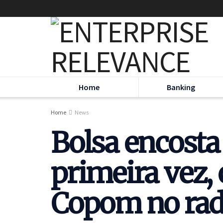
Home
Banking
Home
News
Bolsa encosta
primeira vez,
Copom no rad