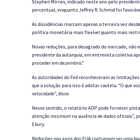
Stephen Mirran, indicado neste ano pelo presiden
percentual, enquanto Jeffrey R. Schmid foi favorá
As dissidências marcam apenas a terceira vez desd
política monetária mais flexível quanto mais restr
Novas reduções, para desagrado do mercado, não e
presidente da autarquia, em entrevista coletiva a
proceder em dezembro.”
As autoridades do Fed reconheceram as limitações
que a solução para isso é adotar cautela. “O que vo
velocidade”, disse.
Nesse sentido, o relatório ADP pode fornecer pis
atenção incomum na ausência de dados oficiais”, 
Ebury.
Reduções nos juros dos EUA costumam ser uma boa