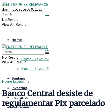
domingo, agosto 9, 2026
No Result
View All Result
Home
Home – Layout 1
No Result
Home – Layout 2
View All Result
Home – Layout 3
Banking
Home
Economia
Investing
Banco Central desiste de
Insurance
regulamentar Pix parcelado
Retirement