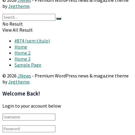
by
Jegtheme
.
No Result
View All Result
#874 (sem título)
Home
Home 2
Home 3
Sample Page
© 2026
JNews
- Premium WordPress news & magazine theme
by
Jegtheme
.
Welcome Back!
Login to your account below