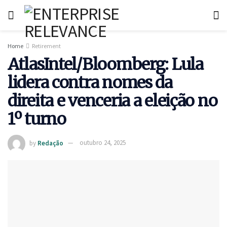
Home
Retirement
AtlasIntel/Bloomberg: Lula
lidera contra nomes da
direita e venceria a eleição no
1º turno
by
Redação
outubro 24, 2025