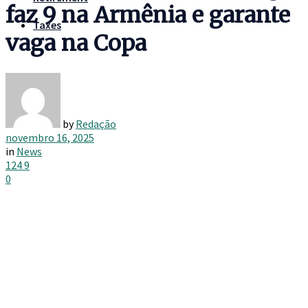
faz 9 na Armênia e garante
Taxes
vaga na Copa
by
Redação
novembro 16, 2025
in
News
124
9
0