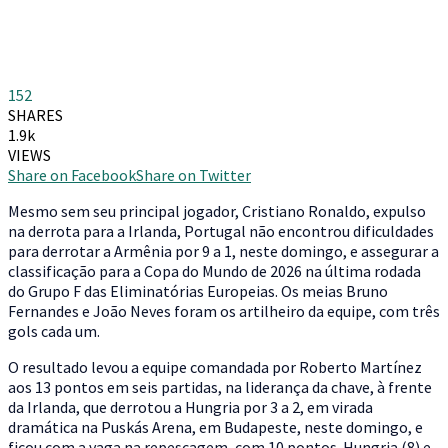
152
SHARES
1.9k
VIEWS
Share on Facebook
Share on Twitter
M
esmo sem seu principal jogador, Cristiano Ronaldo, expulso
na derrota para a Irlanda, Portugal não encontrou dificuldades
para derrotar a Armênia por 9 a 1, neste domingo, e assegurar a
classificação para a Copa do Mundo de 2026 na última rodada
do Grupo F das Eliminatórias Europeias. Os meias Bruno
Fernandes e João Neves foram os artilheiro da equipe, com três
gols cada um.
O resultado levou a equipe comandada por Roberto Martínez
aos 13 pontos em seis partidas, na liderança da chave, à frente
da Irlanda, que derrotou a Hungria por 3 a 2, em virada
dramática na Puskás Arena, em Budapeste, neste domingo, e
ficou com a vaga na repescagem, com 10 pontos. Hungria (8) e