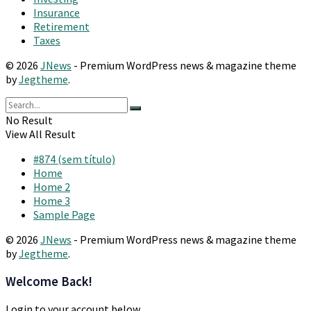
Insurance
Retirement
Taxes
© 2026
JNews
- Premium WordPress news & magazine theme
by
Jegtheme
.
No Result
View All Result
#874 (sem título)
Home
Home 2
Home 3
Sample Page
© 2026
JNews
- Premium WordPress news & magazine theme
by
Jegtheme
.
Welcome Back!
Login to your account below