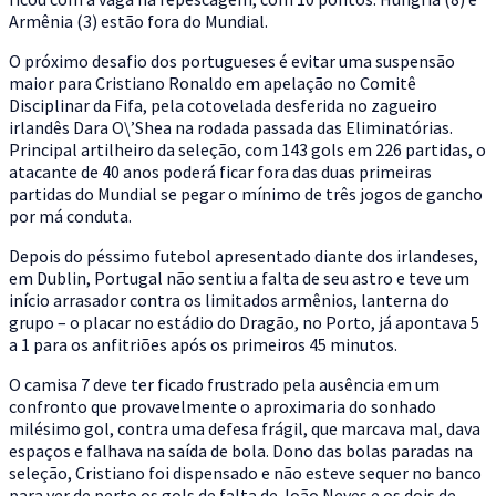
Armênia (3) estão fora do Mundial.
O próximo desafio dos portugueses é evitar uma suspensão
maior para Cristiano Ronaldo em apelação no Comitê
Disciplinar da Fifa, pela cotovelada desferida no zagueiro
irlandês Dara O\’Shea na rodada passada das Eliminatórias.
Principal artilheiro da seleção, com 143 gols em 226 partidas, o
atacante de 40 anos poderá ficar fora das duas primeiras
partidas do Mundial se pegar o mínimo de três jogos de gancho
por má conduta.
Depois do péssimo futebol apresentado diante dos irlandeses,
em Dublin, Portugal não sentiu a falta de seu astro e teve um
início arrasador contra os limitados armênios, lanterna do
grupo – o placar no estádio do Dragão, no Porto, já apontava 5
a 1 para os anfitriões após os primeiros 45 minutos.
O camisa 7 deve ter ficado frustrado pela ausência em um
confronto que provavelmente o aproximaria do sonhado
milésimo gol, contra uma defesa frágil, que marcava mal, dava
espaços e falhava na saída de bola. Dono das bolas paradas na
seleção, Cristiano foi dispensado e não esteve sequer no banco
para ver de perto os gols de falta de João Neves e os dois de