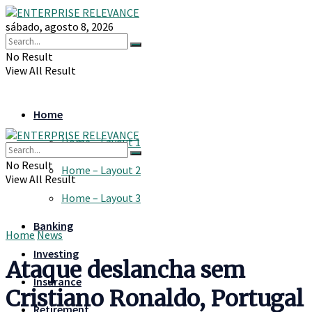
sábado, agosto 8, 2026
No Result
View All Result
Home
Home – Layout 1
No Result
Home – Layout 2
View All Result
Home – Layout 3
Banking
Home
News
Investing
Ataque deslancha sem
Insurance
Cristiano Ronaldo, Portugal
Retirement