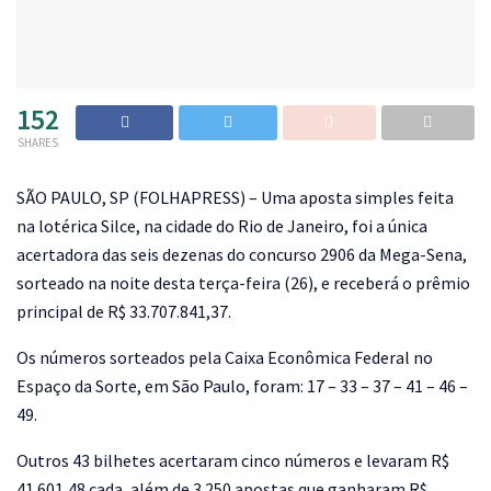
152
SHARES
S
ÃO PAULO, SP (FOLHAPRESS) – Uma aposta simples feita
na lotérica Silce, na cidade do Rio de Janeiro, foi a única
acertadora das seis dezenas do concurso 2906 da Mega-Sena,
sorteado na noite desta terça-feira (26), e receberá o prêmio
principal de R$ 33.707.841,37.
Os números sorteados pela Caixa Econômica Federal no
Espaço da Sorte, em São Paulo, foram: 17 – 33 – 37 – 41 – 46 –
49.
Outros 43 bilhetes acertaram cinco números e levaram R$
41.601,48 cada, além de 3.250 apostas que ganharam R$