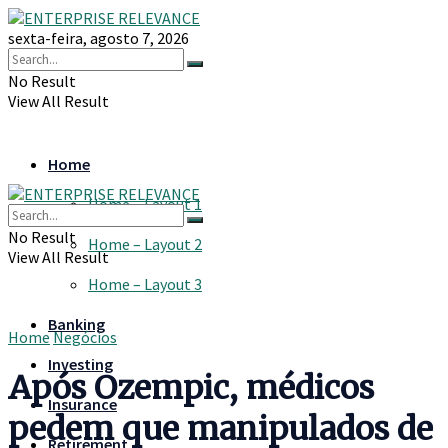
sexta-feira, agosto 7, 2026
No Result
View All Result
Home
Home – Layout 1
No Result
Home – Layout 2
View All Result
Home – Layout 3
Banking
Home
Negócios
Investing
Após Ozempic, médicos
Insurance
pedem que manipulados de
Retirement