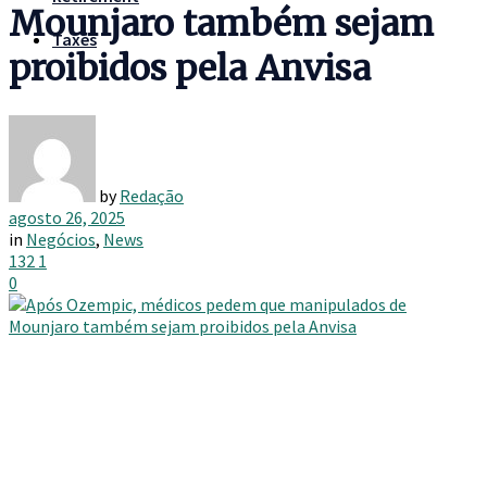
Mounjaro também sejam
Taxes
proibidos pela Anvisa
by
Redação
agosto 26, 2025
in
Negócios
,
News
132
1
0