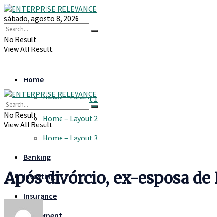
sábado, agosto 8, 2026
No Result
View All Result
Home
Home – Layout 1
No Result
Home – Layout 2
View All Result
Home – Layout 3
Banking
Após divórcio, ex-esposa de
Investing
Insurance
Retirement