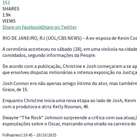
152
SHARES
1.9k
VIEWS
Share on Facebook
Share on Twitter
R
IO DE JANEIRO, RJ (UOL/CBS NEWS) – A ex-esposa de Kevin Cos
A cerimônia aconteceu no sábado (18), em uma vinícola na cidade 
convidados, segundo informações da People.
De acordo com a publicação, Christine e Josh começaram a se a
que envolveu disputas milionárias e intensa exposição na Justiç
Josh Connor era não apenas amigo íntimo do ator, mas também viz
Grace, de 15.
Enquanto Christine inicia uma nova etapa ao lado de Josh, Kevin
com a produtora e atriz Kelly Noonan, 46.
Dwayne “The Rock” Johnson surpreende a crítica com sua atuaçã
especulações sobre o Oscar, marcando uma virada na carreira do
Folhapress | 10:45 – 20/10/2025