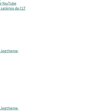
 e YouTube
salários da CLT
y
Jegtheme
.
y
Jegtheme
.