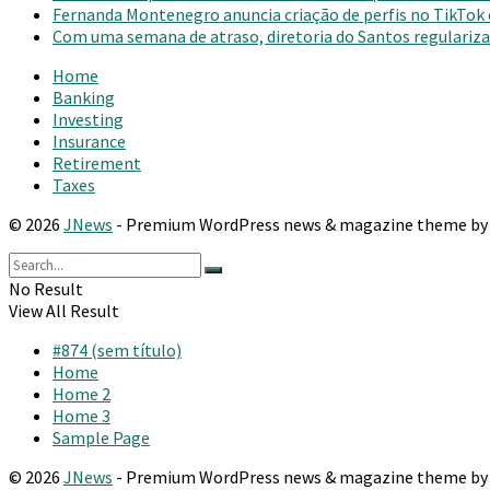
Fernanda Montenegro anuncia criação de perfis no TikTok
Com uma semana de atraso, diretoria do Santos regulariza 
Home
Banking
Investing
Insurance
Retirement
Taxes
© 2026
JNews
- Premium WordPress news & magazine theme b
No Result
View All Result
#874 (sem título)
Home
Home 2
Home 3
Sample Page
© 2026
JNews
- Premium WordPress news & magazine theme b