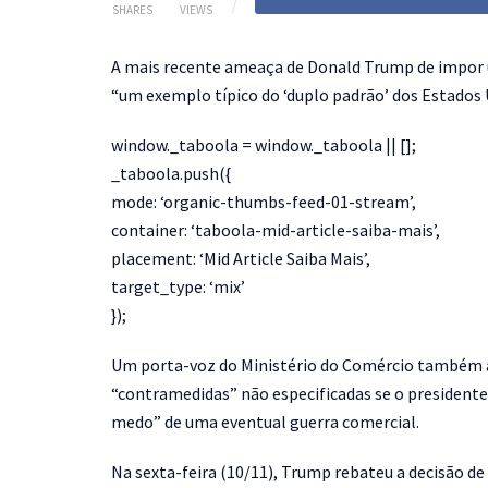
SHARES
VIEWS
A mais recente ameaça de Donald Trump de impor u
“um exemplo típico do ‘duplo padrão’ dos Estados 
window._taboola = window._taboola || [];
_taboola.push({
mode: ‘organic-thumbs-feed-01-stream’,
container: ‘taboola-mid-article-saiba-mais’,
placement: ‘Mid Article Saiba Mais’,
target_type: ‘mix’
});
Um porta-voz do Ministério do Comércio também af
“contramedidas” não especificadas se o president
medo” de uma eventual guerra comercial.
Na sexta-feira (10/11), Trump rebateu a decisão d