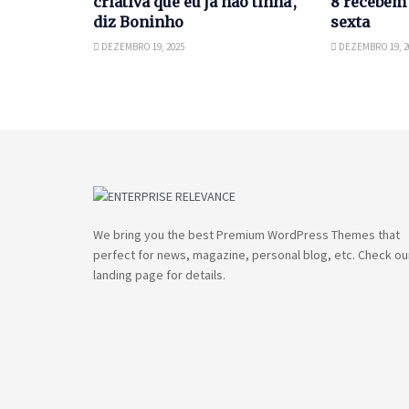
criativa que eu já não tinha’,
8 recebem 
diz Boninho
sexta
DEZEMBRO 19, 2025
DEZEMBRO 19, 2
We bring you the best Premium WordPress Themes that
perfect for news, magazine, personal blog, etc. Check ou
landing page for details.