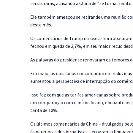
terras raras, acusando a China de “se tornar muito 
Ele também ameaçou se retirar de uma reunião com 
deste mês.
Os comentários de Trump na sexta-feira abalaram 
fechou em queda de 2,7%, em seu maior recuo desde
As palavras do presidente renovaram os temores de
Em maio, os dois lados concordaram em reduzir as t
aumentou a perspectiva de interrupção do comércio
Isso fez com que as tarifas americanas sobre pro
em comparação com o início do ano, enquanto os
tarifa de 10%.
Os últimos comentários da China – divulgados pelo
às perguntas dos jornalistas – ecoaram a linguage