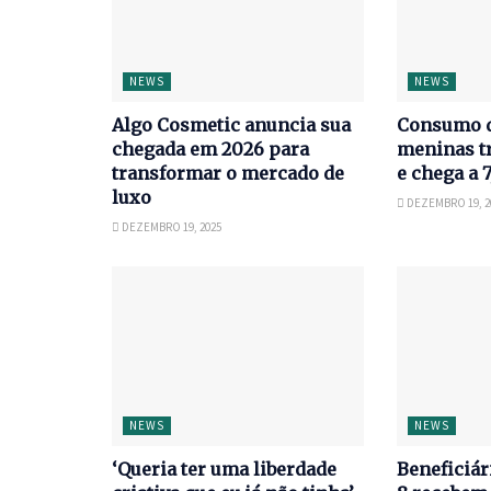
NEWS
NEWS
Algo Cosmetic anuncia sua
Consumo d
chegada em 2026 para
meninas tr
transformar o mercado de
e chega a 
luxo
DEZEMBRO 19, 2
DEZEMBRO 19, 2025
NEWS
NEWS
‘Queria ter uma liberdade
Beneficiár