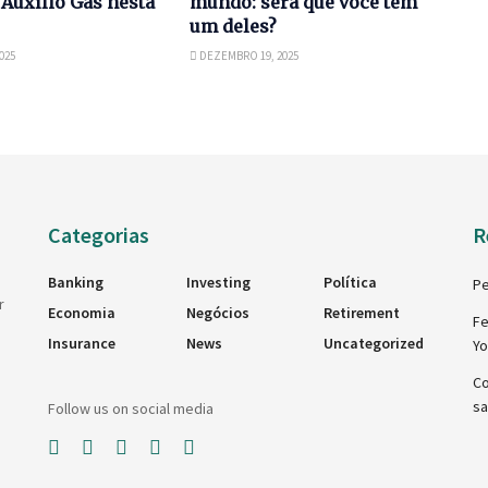
Auxílio Gás nesta
mundo: será que você tem
um deles?
025
DEZEMBRO 19, 2025
Categorias
R
Banking
Investing
Política
Pe
r
Economia
Negócios
Retirement
Fe
Insurance
News
Uncategorized
Y
Co
sa
Follow us on social media