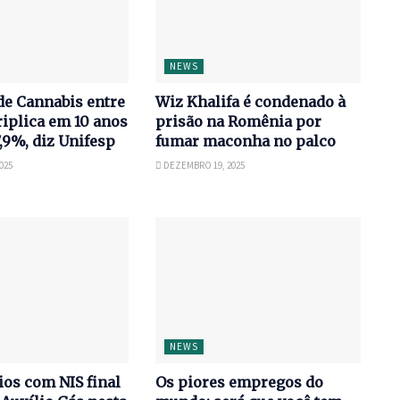
NEWS
e Cannabis entre
Wiz Khalifa é condenado à
iplica em 10 anos
prisão na Romênia por
7,9%, diz Unifesp
fumar maconha no palco
025
DEZEMBRO 19, 2025
NEWS
ios com NIS final
Os piores empregos do