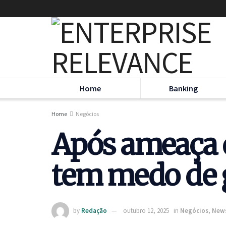
Home
Banking
Home
Negócios
Após ameaça 
tem medo de g
by
Redação
outubro 12, 2025
in
Negócios
,
New