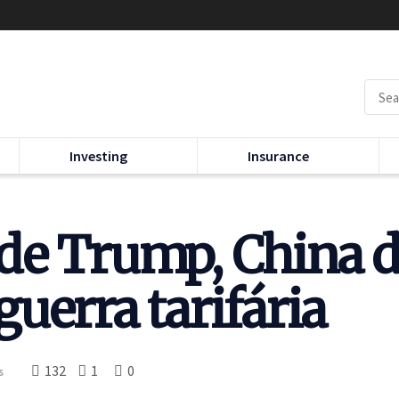
Investing
Insurance
de Trump, China d
uerra tarifária
132
1
0
s