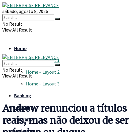
sábado, agosto 8, 2026
No Result
View All Result
Home
Home – Layout 1
No Result
Home – Layout 2
View All Result
Home – Layout 3
Banking
Andrew renunciou a títulos
Investing
reais, mas não deixou de ser
Insurance
Retirement