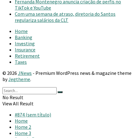
Fernanda Montenegro anuncia criação de perfis no
TikTok e YouTube
Com uma semana de atraso, diretoria do Santos
regulariza salários da CLT
Home
Banking
Investing
Insurance
Retirement
Taxes
© 2026
JNews
- Premium WordPress news & magazine theme
by
Jegtheme
.
No Result
View All Result
#874 (sem título)
Home
Home 2
Home 3