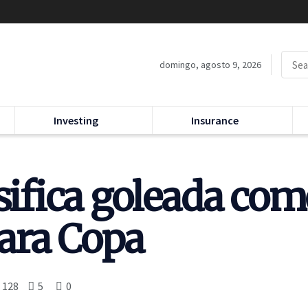
domingo, agosto 9, 2026
Investing
Insurance
ssifica goleada co
para Copa
128
5
0