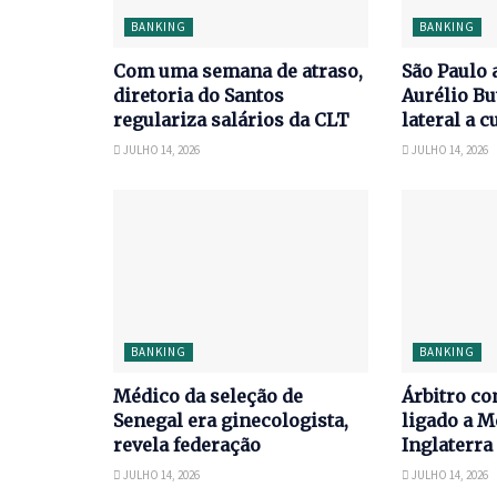
BANKING
BANKING
Com uma semana de atraso,
São Paulo 
diretoria do Santos
Aurélio Bu
regulariza salários da CLT
lateral a c
JULHO 14, 2026
JULHO 14, 2026
BANKING
BANKING
Médico da seleção de
Árbitro co
Senegal era ginecologista,
ligado a M
revela federação
Inglaterra
JULHO 14, 2026
JULHO 14, 2026