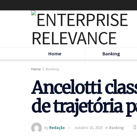
Home
Banking
Home
Banking
Ancelotti cla
de trajetória 
by
Redação
outubro 10, 2025
in
Banking