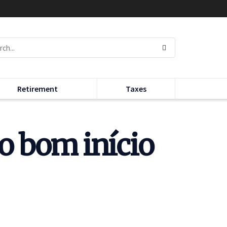
Retirement
Taxes
mo bom início