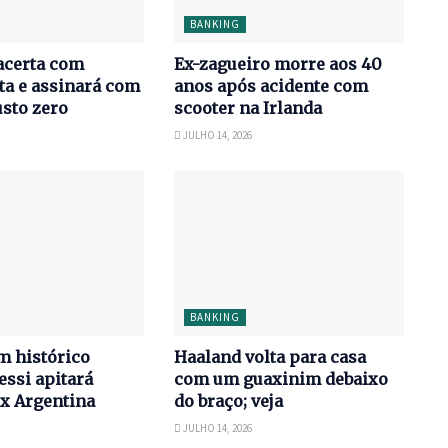
BANKING
acerta com
Ex-zagueiro morre aos 40
ta e assinará com
anos após acidente com
usto zero
scooter na Irlanda
JULHO 14, 2026
BANKING
m histórico
Haaland volta para casa
essi apitará
com um guaxinim debaixo
 x Argentina
do braço; veja
JULHO 14, 2026