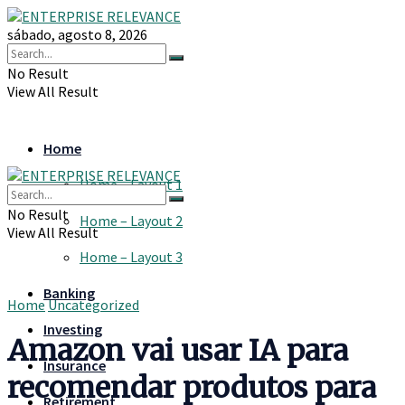
sábado, agosto 8, 2026
No Result
View All Result
Home
Home – Layout 1
No Result
Home – Layout 2
View All Result
Home – Layout 3
Banking
Home
Uncategorized
Investing
Amazon vai usar IA para
Insurance
recomendar produtos para
Retirement