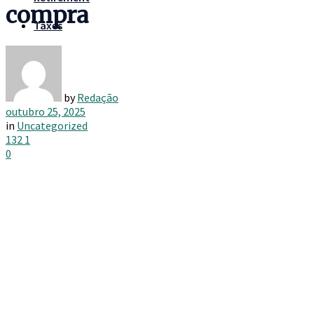
compra
Taxes
by
Redação
outubro 25, 2025
in
Uncategorized
132
1
0