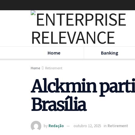
Home
Banking
Home
Retirement
Alckmin parti
Brasília
by
Redação
outubro 12, 2025
in
Retirement