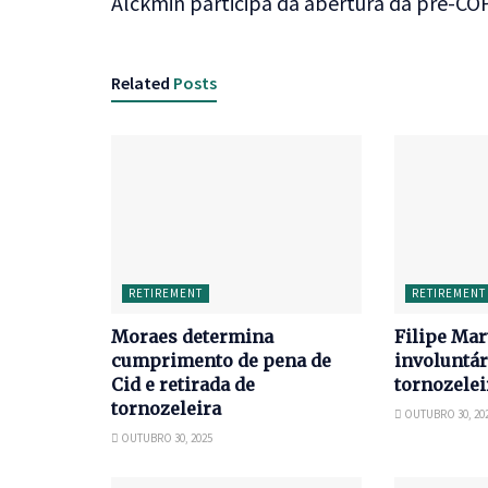
Alckmin participa da abertura da pré-COP
Related
Posts
RETIREMENT
RETIREMENT
Moraes determina
Filipe Mar
cumprimento de pena de
involuntár
Cid e retirada de
tornozele
tornozeleira
OUTUBRO 30, 20
OUTUBRO 30, 2025