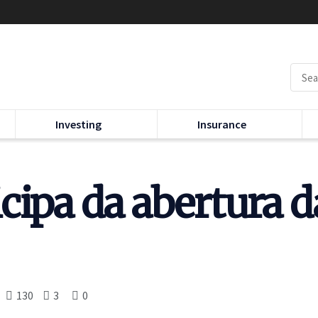
Investing
Insurance
cipa da abertura 
130
3
0