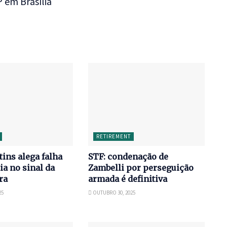
 em Brasília
RETIREMENT
tins alega falha
STF: condenação de
ia no sinal da
Zambelli por perseguição
ira
armada é definitiva
25
OUTUBRO 30, 2025