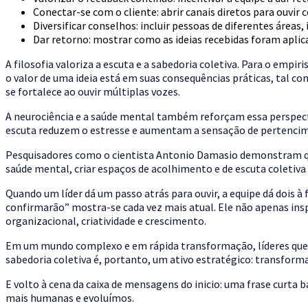
Conectar-se com o cliente: abrir canais diretos para ouvir
Diversificar conselhos: incluir pessoas de diferentes áreas
Dar retorno: mostrar como as ideias recebidas foram aplic
A filosofia valoriza a escuta e a sabedoria coletiva. Para o emp
o valor de uma ideia está em suas consequências práticas, tal c
se fortalece ao ouvir múltiplas vozes.
A neurociência e a saúde mental também reforçam essa perspect
escuta reduzem o estresse e aumentam a sensação de pertenci
Pesquisadores como o cientista Antonio Damasio demonstram que
saúde mental, criar espaços de acolhimento e de escuta coletiva 
Quando um líder dá um passo atrás para ouvir, a equipe dá dois à 
confirmarão” mostra-se cada vez mais atual. Ele não apenas ins
organizacional, criatividade e crescimento.
Em um mundo complexo e em rápida transformação, líderes que 
sabedoria coletiva é, portanto, um ativo estratégico: transfor
E volto à cena da caixa de mensagens do inicio: uma frase curta 
mais humanas e evoluímos.