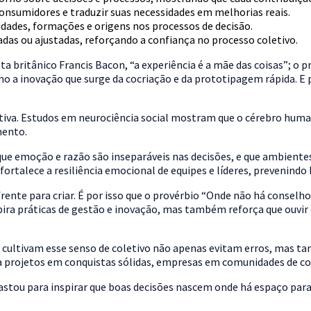
 consumidores e traduzir suas necessidades em melhorias reais.
, idades, formações e origens nos processos de decisão.
adas ou ajustadas, reforçando a confiança no processo coletivo.
irista britânico Francis Bacon, “a experiência é a mãe das coisas”
omo a inovação que surge da cocriação e da prototipagem rápida. 
iva. Estudos em neurociência social mostram que o cérebro human
mento.
 emoção e razão são inseparáveis nas decisões, e que ambientes 
fortalece a resiliência emocional de equipes e líderes, prevenind
frente para criar. É por isso que o provérbio “Onde não há conselh
pira práticas de gestão e inovação, mas também reforça que ouvir
cultivam esse senso de coletivo não apenas evitam erros, mas 
ma projetos em conquistas sólidas, empresas em comunidades de c
bastou para inspirar que boas decisões nascem onde há espaço para