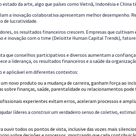
stado da arte, algo que países como Vietnã, Indonésia e China têm 
am a inovação colaborativa apresentam melhor desempenho. Rela
o de lucratividade.
ores, os resultados financeiros crescem. Empresas que cultivam e
ão e inovação com o time (Deloitte Human Capital Trends), fator
nta que conselhos participativos e diversos aumentam a confiança
lece a liderança, os resultados financeiros e a saúde da organizaçã
co e aplicável em diferentes contextos:
um novo produto ou a mudança de carreira, ganham força ao inclui
as sobre finanças, saúde, parentalidade ou relacionamentos pode 
issionais experientes evitam erros, aceleram processos e amplia
udar líderes a construir um verdadeiro senso de coletivo, estimula
 ouvir todos os pontos de vista, inclusive das vozes mais silencios
etorno sobre decisões e processos, mostrando que cada contribuiçã