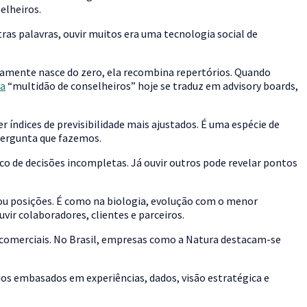
selheiros.
tras palavras, ouvir muitos era uma tecnologia social de
raramente nasce do zero, ela recombina repertórios. Quando
ga
“multidão de conselheiros” hoje se traduz em advisory boards,
er índices de previsibilidade mais ajustados. É uma espécie de
 pergunta que fazemos.
co de decisões incompletas. Já ouvir outros pode revelar pontos
ou posições. É como na biologia, evolução com o menor
vir colaboradores, clientes e parceiros.
 comerciais. No Brasil, empresas como a Natura destacam-se
ios embasados em experiências, dados, visão estratégica e