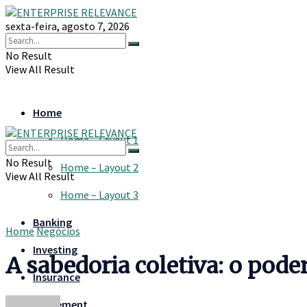
sexta-feira, agosto 7, 2026
No Result
View All Result
Home
Home – Layout 1
No Result
Home – Layout 2
View All Result
Home – Layout 3
Banking
Home
Negócios
Investing
A sabedoria coletiva: o pod
Insurance
Retirement