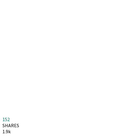
152
SHARES
1.9k