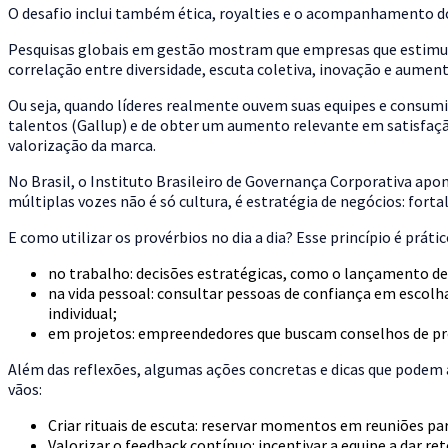
O desafio inclui também ética, royalties e o acompanhamento do e
Pesquisas globais em gestão mostram que empresas que estimul
correlação entre diversidade, escuta coletiva, inovação e aument
Ou seja, quando líderes realmente ouvem suas equipes e consumid
talentos (Gallup) e de obter um aumento relevante em satisfaç
valorização da marca.
No Brasil, o Instituto Brasileiro de Governança Corporativa apo
múltiplas vozes não é só cultura, é estratégia de negócios: forta
E como utilizar os provérbios no dia a dia? Esse princípio é práti
no trabalho: decisões estratégicas, como o lançamento de 
na vida pessoal: consultar pessoas de confiança em escolh
individual;
em projetos: empreendedores que buscam conselhos de prof
Além das reflexões, algumas ações concretas e dicas que podem aj
vãos:
Criar rituais de escuta: reservar momentos em reuniões para
Valorizar o feedback contínuo: incentivar a equipe a dar r