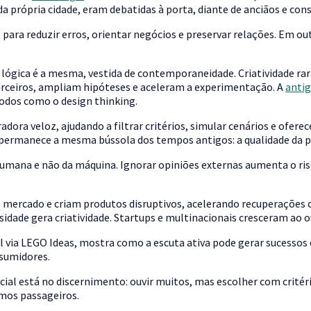
 da própria cidade, eram debatidas à porta, diante de anciãos e con
para reduzir erros, orientar negócios e preservar relações. Em ou
? A lógica é a mesma, vestida de contemporaneidade. Criatividade 
parceiros, ampliam hipóteses e aceleram a experimentação. A
anti
todos como o design thinking.
adora veloz, ajudando a filtrar critérios, simular cenários e oferec
do, permanece a mesma bússola dos tempos antigos: a qualidade da
humana e não da máquina. Ignorar opiniões externas aumenta o ris
mercado e criam produtos disruptivos, acelerando recuperações 
sidade gera criatividade. Startups e multinacionais cresceram ao ou
 via LEGO Ideas, mostra como a escuta ativa pode gerar sucessos
nsumidores.
ial está no discernimento: ouvir muitos, mas escolher com critér
mos passageiros.