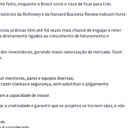
feito, enquanto o Brasil corre o risco de ficar para trás.
tórios da McKinsey e da Harvard Business Review indicam forte
stas práticas têm até 4,6 vezes mais chance de engajar e reter
es diretamente ligados ao crescimento de faturamento e
 dos investidores, gerando maior valorização de mercado. Ouvir
o.
r mentores, pares e equipes diversas;
trazer clareza e segurança, sem substituir o julgamento
m a capacidade de inovar.
r a criatividade e garantir que os projetos se tornem sãos, e não
as.
o é considerada.