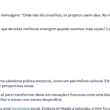
a mensagem: “Onde não há conselhos, os projetos saem vãos. Na mu
or que decisões melhores emergem quando ouvimos mais vozes? Com
uma sabedoria prática ancestral, como um patrimônio cultural. El
z perspectivas novas.
al para transformar ideias em inovação e funciona como uma bússo
melhor e inovar com menos desperdício.
omo uma
tecnologia
social. Embora atribuído a Salomão, o livro foi 