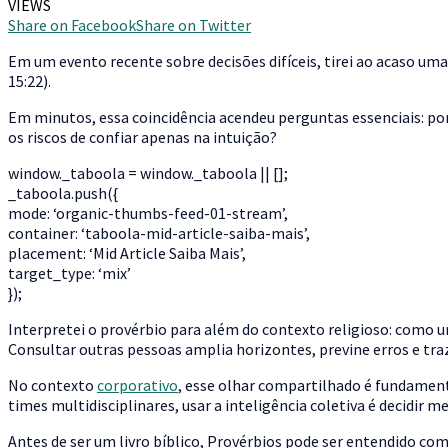
VIEWS
Share on Facebook
Share on Twitter
Em um evento recente sobre decisões difíceis, tirei ao acaso um
15:22).
Em minutos, essa coincidência acendeu perguntas essenciais: p
os riscos de confiar apenas na intuição?
window._taboola = window._taboola || [];
_taboola.push({
mode: ‘organic-thumbs-feed-01-stream’,
container: ‘taboola-mid-article-saiba-mais’,
placement: ‘Mid Article Saiba Mais’,
target_type: ‘mix’
});
Interpretei o provérbio para além do contexto religioso: como 
Consultar outras pessoas amplia horizontes, previne erros e tra
No contexto
corporativo
, esse olhar compartilhado é fundament
times multidisciplinares, usar a inteligência coletiva é decidir 
Antes de ser um livro bíblico, Provérbios pode ser entendido c