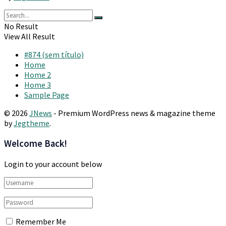
No Result
View All Result
#874 (sem título)
Home
Home 2
Home 3
Sample Page
© 2026
JNews
- Premium WordPress news & magazine theme
by
Jegtheme
.
Welcome Back!
Login to your account below
Remember Me